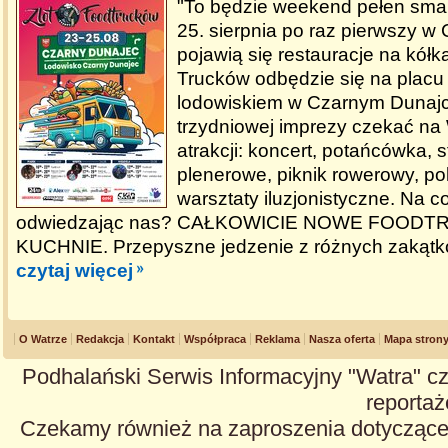
"To będzie weekend pełen sma
25. sierpnia po raz pierwszy 
pojawią się restauracje na kółk
Trucków odbędzie się na placu
lodowiskiem w Czarnym Dunajc
trzydniowej imprezy czekać n
atrakcji: koncert, potańcówka, 
plenerowe, piknik rowerowy, po
warsztaty iluzjonistyczne. Na c
odwiedzając nas? CAŁKOWICIE NOWE FOODTR
KUCHNIE. Przepyszne jedzenie z różnych zakątk
czytaj więcej
O Watrze
Redakcja
Kontakt
Współpraca
Reklama
Nasza oferta
Mapa stron
Podhalański Serwis Informacyjny "Watra" cz
reportaże
Czekamy również na zaproszenia dotyczące z