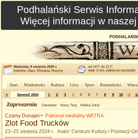
Podhalański Serwis Informa
Więcej informacji w nasze
PODHALAŃSK
Niedziela, 9 sierpnia 2026 r.
od 14°C do 21°C
wiatr 3 m/s, północno-wschodni
Imieniny: Klary, Romana, Rozyny
Start
Wiadomości
Kultura
Góry
Sport
Rozmaitości
Watra
«
Sierpień 2024
1
2
3
4
5
6
7
8
9
10
11
1
Zaproszenia
Zakopane
Nowy Targ
Rabka-Zdrój
Czarny Dunajec
Patronat medialny WATRA
Zlot Food Trucków
23–25 sierpnia 2024 r. Autor: Centrum Kultury i Promocji 