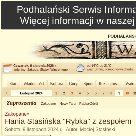
Podhalański Serwis Informa
Więcej informacji w nasze
PODHALAŃSK
Czwartek, 6 sierpnia 2026 r.
od 14°C do 21°C
wiatr 3 m/s, północno-wschodni
Imieniny: Jakuba, Sławy, Wincentego
Start
Wiadomości
Kultura
Góry
Sport
Rozmaitości
Watra
«
Listopad 2024
1
2
3
4
5
6
7
8
9
10
1
Zaproszenia
Zakopane
Nowy Targ
Rabka-Zdrój
Zakopane
Hania Stasińska "Rybka" z zespołem
Sobota, 9 listopada 2024 r. Autor: Maciej Stasiński