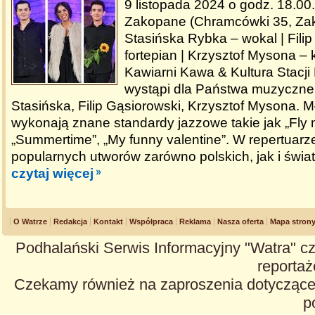
9 listopada 2024 o godz. 18.00.
Zakopane (Chramcówki 35, Za
Stasińska Rybka – wokal | Filip
fortepian | Krzysztof Mysona –
Kawiarni Kawa & Kultura Stacji
wystąpi dla Państwa muzyczne 
Stasińska, Filip Gąsiorowski, Krzysztof Mysona. 
wykonają znane standardy jazzowe takie jak „Fly 
„Summertime”, „My funny valentine”. W repertuarz
popularnych utworów zarówno polskich, jak i świa
czytaj więcej
O Watrze
Redakcja
Kontakt
Współpraca
Reklama
Nasza oferta
Mapa stron
Podhalański Serwis Informacyjny "Watra" cz
reportaże
Czekamy również na zaproszenia dotyczące z
p