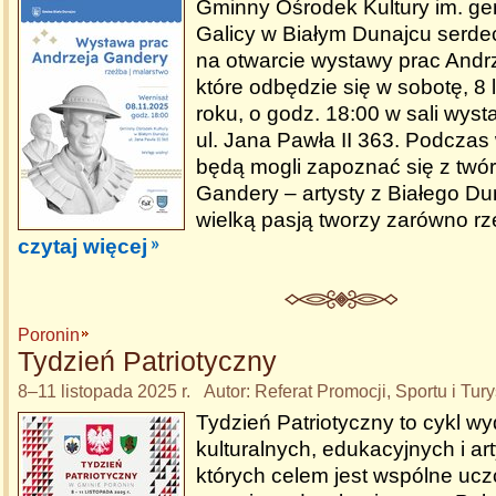
Gminny Ośrodek Kultury im. gen
Galicy w Białym Dunajcu serde
na otwarcie wystawy prac Andr
które odbędzie się w sobotę, 8
roku, o godz. 18:00 w sali wys
ul. Jana Pawła II 363. Podczas
będą mogli zapoznać się z twó
Gandery – artysty z Białego Dun
wielką pasją tworzy zarówno rze
czytaj więcej
Poronin
Tydzień Patriotyczny
8–11 listopada 2025 r. Autor: Referat Promocji, Sportu i Tury
Tydzień Patriotyczny to cykl w
kulturalnych, edukacyjnych i ar
których celem jest wspólne ucz