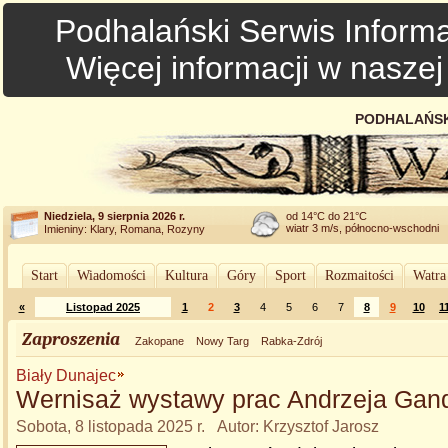
Podhalański Serwis Informa
Więcej informacji w nasze
PODHALAŃSK
Niedziela, 9 sierpnia 2026 r.
od 14°C do 21°C
wiatr 3 m/s, północno-wschodni
Imieniny: Klary, Romana, Rozyny
Start
Wiadomości
Kultura
Góry
Sport
Rozmaitości
Watra
«
Listopad 2025
1
2
3
4
5
6
7
8
9
10
1
Zaproszenia
Zakopane
Nowy Targ
Rabka-Zdrój
Biały Dunajec
Wernisaż wystawy prac Andrzeja Gan
Sobota, 8 listopada 2025 r. Autor: Krzysztof Jarosz