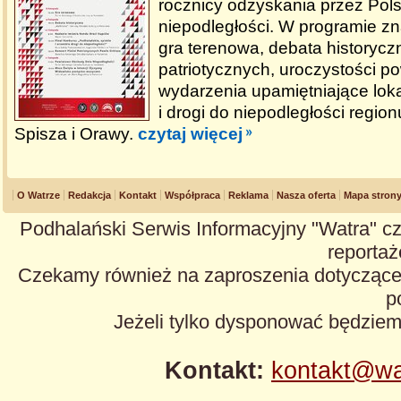
rocznicy odzyskania przez Pol
niepodległości. W programie zna
gra terenowa, debata historyczn
patriotycznych, uroczystości p
wydarzenia upamiętniające lok
i drogi do niepodległości regio
Spisza i Orawy.
czytaj więcej
O Watrze
Redakcja
Kontakt
Współpraca
Reklama
Nasza oferta
Mapa stron
Podhalański Serwis Informacyjny "Watra" cz
reportaże
Czekamy również na zaproszenia dotyczące z
p
Jeżeli tylko dysponować będzie
Kontakt:
kontakt@wa