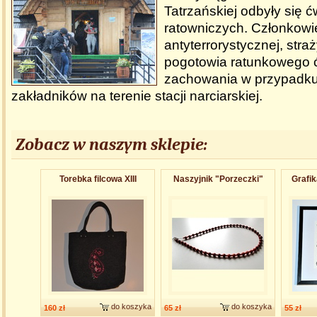
Tatrzańskiej odbyły się ć
ratowniczych. Członkowie
antyterrorystycznej, straż
pogotowia ratunkowego ć
zachowania w przypadku
zakładników na terenie stacji narciarskiej.
Zobacz w naszym sklepie:
Torebka filcowa XIII
Naszyjnik "Porzeczki"
Grafik
do koszyka
do koszyka
160 zł
65 zł
55 zł