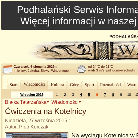
Podhalański Serwis Informa
Więcej informacji w nasze
PODHALAŃSK
Czwartek, 6 sierpnia 2026 r.
od 14°C do 21°C
wiatr 3 m/s, północno-wschodni
Imieniny: Jakuba, Sławy, Wincentego
Wiadomości
Start
Kultura
Góry
Sport
Rozmaitości
Watra
Wrzesień 2015
1
2
3
4
5
6
7
8
9
10
1
Białka Tatarzańska
Wiadomości
Ćwiczenia na Kotelnicy
Niedziela, 27 września 2015 r.
Autor: Piotr Korczak
Na wyciągu Kotelnica w 