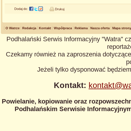
Dodaj do:
Drukuj
O Watrze
Redakcja
Kontakt
Współpraca
Reklama
Nasza oferta
Mapa stron
Podhalański Serwis Informacyjny "Watra" cz
reportaże
Czekamy również na zaproszenia dotyczące z
p
Jeżeli tylko dysponować będzie
Kontakt:
kontakt@wa
Powielanie, kopiowanie oraz rozpowszechn
Podhalańskim Serwisie Informacyjnym