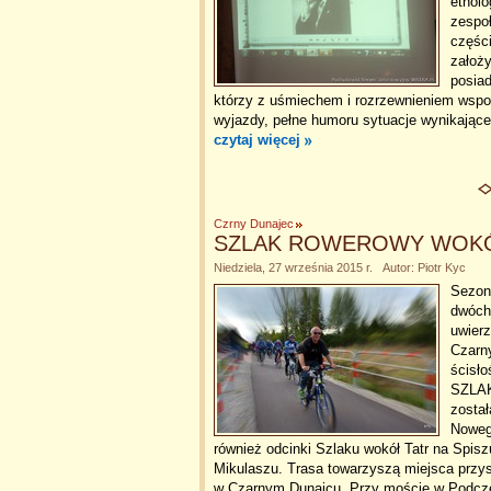
etnolo
zespoł
częśc
założy
posiad
którzy z uśmiechem i rozrzewnieniem wspo
wyjazdy, pełne humoru sytuacje wynikające
czytaj więcej
Czrny Dunajec
SZLAK ROWEROWY WOKÓ
Niedziela, 27 września 2015 r. Autor: Piotr Kyc
Sezon 
dwóch
uwierz
Czarn
ścisło
SZLA
został
Noweg
również odcinki Szlaku wokół Tatr na Spis
Mikulaszu. Trasa towarzyszą miejsca przys
w Czarnym Dunajcu. Przy moście w Podcze