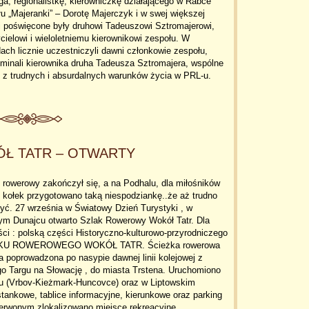
ga, regionalistkę, kierowniczkę działającego w Rabce
u „Majeranki” – Dorotę Majerczyk i w swej większej
i poświęcone były druhowi Tadeuszowi Sztromajerowi,
cielowi i wieloletniemu kierownikowi zespołu. W
ach licznie uczestniczyli dawni członkowie zespołu,
minali kierownika druha Tadeusza Sztromajera, wspólne
 z trudnych i absurdalnych warunków życia w PRL-u.
Ł TATR – OTWARTY
rowerowy zakończył się, a na Podhalu, dla miłośników
 kołek przygotowano taką niespodziankę..że aż trudno
yć. 27 września w Światowy Dzień Turystyki , w
ym Dunajcu otwarto Szlak Rowerowy Wokół Tatr. Dla
ści : polską części Historyczno-kulturowo-przyrodniczego
KU ROWEROWEGO WOKÓŁ TATR. Ścieżka rowerowa
a poprowadzona po nasypie dawnej linii kolejowej z
o Targu na Słowację , do miasta Trstena. Uruchomiono
zu (Vrbov-Kieżmark-Huncovce) oraz w Liptowskim
tankowe, tablice informacyjne, kierunkowe oraz parking
rwonym zlokalizowano miejsce rekreacyjne.