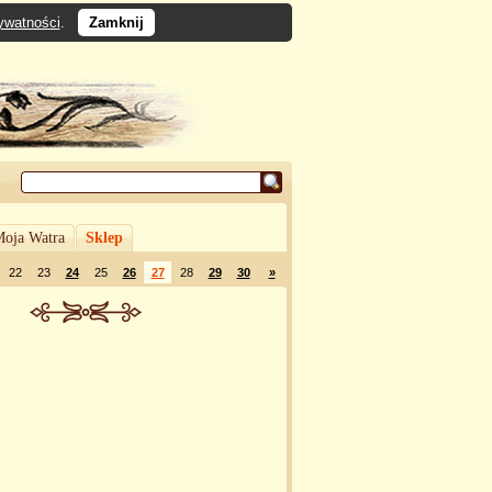
rywatności
.
Zamknij
oja Watra
Sklep
22
23
24
25
26
27
28
29
30
»