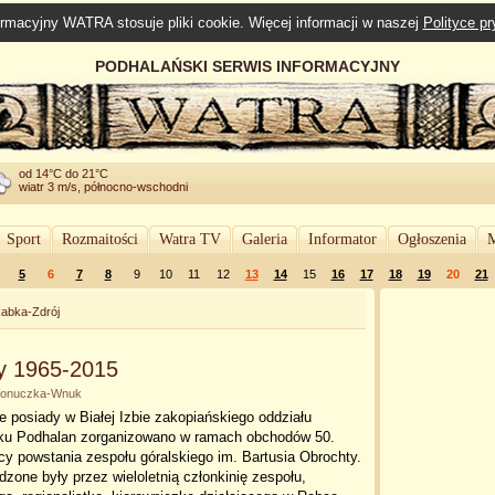
rmacyjny WATRA stosuje pliki cookie. Więcej informacji w naszej
Polityce p
PODHALAŃSKI SERWIS INFORMACYJNY
od 14°C do 21°C
wiatr 3 m/s, północno-wschodni
Sport
Rozmaitości
Watra TV
Galeria
Informator
Ogłoszenia
M
5
6
7
8
9
10
11
12
13
14
15
16
17
18
19
20
21
abka-Zdrój
ty 1965-2015
a Wonuczka-Wnuk
e posiady w Białej Izbie zakopiańskiego oddziału
ku Podhalan zorganizowano w ramach obchodów 50.
cy powstania zespołu góralskiego im. Bartusia Obrochty.
zone były przez wieloletnią członkinię zespołu,