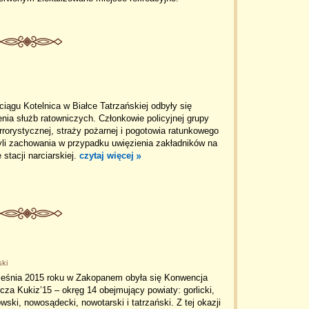
iągu Kotelnica w Białce Tatrzańskiej odbyły się
nia służb ratowniczych. Członkowie policyjnej grupy
rrorystycznej, straży pożarnej i pogotowia ratunkowego
yli zachowania w przypadku uwięzienia zakładników na
e stacji narciarskiej.
czytaj więcej
ski
ześnia 2015 roku w Zakopanem obyła się Konwencja
za Kukiz’15 – okręg 14 obejmujący powiaty: gorlicki,
wski, nowosądecki, nowotarski i tatrzański. Z tej okazji