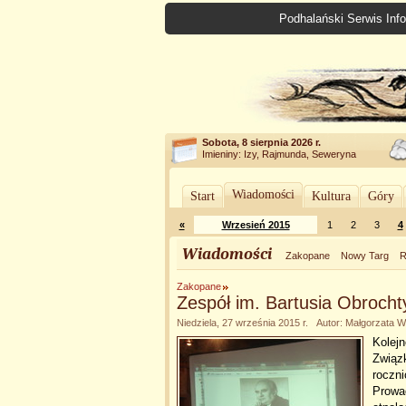
Podhalański Serwis Info
Sobota, 8 sierpnia 2026 r.
Imieniny: Izy, Rajmunda, Seweryna
Wiadomości
Start
Kultura
Góry
«
Wrzesień 2015
1
2
3
4
Wiadomości
Zakopane
Nowy Targ
R
Zakopane
Zespół im. Bartusia Obroch
Niedziela, 27 września 2015 r. Autor: Małgorzat
Kolejn
Związ
roczni
Prowad