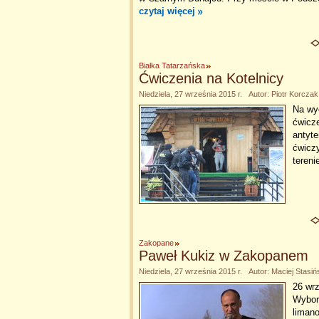
czytaj więcej
Białka Tatarzańska
Ćwiczenia na Kotelnicy
Niedziela, 27 września 2015 r. Autor: Piotr Korczak
Na wyc
ćwicze
antyte
ćwicz
tereni
Zakopane
Paweł Kukiz w Zakopanem
Niedziela, 27 września 2015 r. Autor: Maciej Stasiń
26 wr
Wyborc
limano