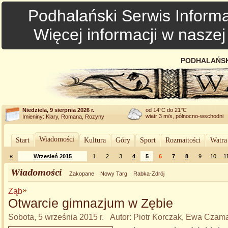
Podhalański Serwis Informa
Więcej informacji w nasze
PODHALAŃSK
Niedziela, 9 sierpnia 2026 r.
od 14°C do 21°C
wiatr 3 m/s, północno-wschodni
Imieniny: Klary, Romana, Rozyny
Wiadomości
Start
Kultura
Góry
Sport
Rozmaitości
Watra
«
Wrzesień 2015
1
2
3
4
5
6
7
8
9
10
1
Wiadomości
Zakopane
Nowy Targ
Rabka-Zdrój
Ząb
Otwarcie gimnazjum w Zębie
Sobota, 5 września 2015 r. Autor: Piotr Korczak, Ewa Cza