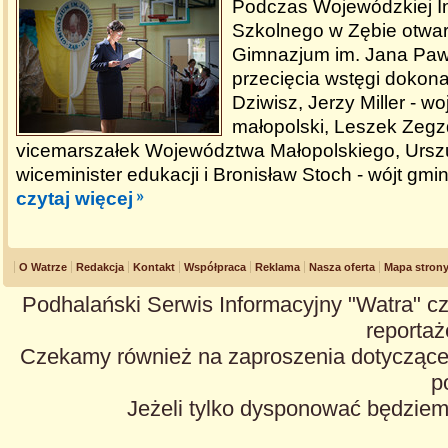
Podczas Wojewódzkiej I
Szkolnego w Zębie otwa
Gimnazjum im. Jana Pawł
przecięcia wstęgi dokonal
Dziwisz, Jerzy Miller - w
małopolski, Leszek Zegz
vicemarszałek Województwa Małopolskiego, Urszu
wiceminister edukacji i Bronisław Stoch - wójt gmi
czytaj więcej
O Watrze
Redakcja
Kontakt
Współpraca
Reklama
Nasza oferta
Mapa stron
Podhalański Serwis Informacyjny "Watra" cz
reportaże
Czekamy również na zaproszenia dotyczące z
p
Jeżeli tylko dysponować będzie