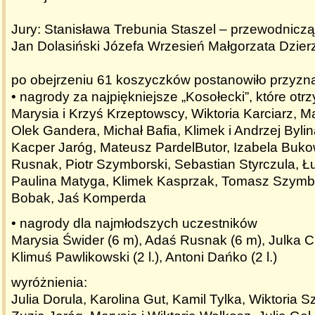
Jury: Stanisława Trebunia Staszel – przewodnicz
Jan Dolasiński Józefa Wrzesień Małgorzata Dzie
po obejrzeniu 61 koszyczków postanowiło przyzn
• nagrody za najpiękniejsze „Kosołecki”, które otrz
Marysia i Krzyś Krzeptowscy, Wiktoria Karciarz, 
Olek Gandera, Michał Bafia, Klimek i Andrzej Bylin
Kacper Jaróg, Mateusz PardelButor, Izabela Buk
Rusnak, Piotr Szymborski, Sebastian Styrczula, Ł
Paulina Matyga, Klimek Kasprzak, Tomasz Szymb
Bobak, Jaś Komperda
• nagrody dla najmłodszych uczestników
Marysia Świder (6 m), Adaś Rusnak (6 m), Julka C
Klimuś Pawlikowski (2 l.), Antoni Dańko (2 l.)
wyróżnienia:
Julia Dorula, Karolina Gut, Kamil Tylka, Wiktoria Sz