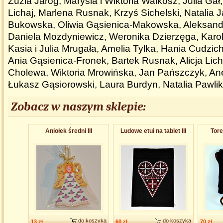
Zuzia Jaróg, Marysia i Wiktoria Walkosz, Julia Gał, 
Lichaj, Marlena Rusnak, Krzyś Sichelski, Natalia 
Bukowska, Oliwia Gąsienica-Makowska, Aleksandr
Daniela Mozdyniewicz, Weronika Dzierzęga, Karol
Kasia i Julia Mrugała, Amelia Tylka, Hania Cudzic
Ania Gąsienica-Fronek, Bartek Rusnak, Alicja Lich
Cholewa, Wiktoria Mrowińska, Jan Pańszczyk, An
Łukasz Gąsiorowski, Laura Burdyn, Natalia Pawl
Zobacz w naszym sklepie:
Aniołek średni III
Ludowe etui na tablet III
Tore
do koszyka
do koszyka
13 zł
60 zł
70 zł