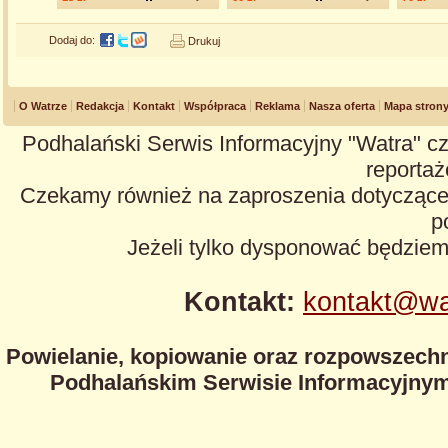
Dodaj do:
Drukuj
O Watrze
Redakcja
Kontakt
Współpraca
Reklama
Nasza oferta
Mapa stron
Podhalański Serwis Informacyjny "Watra" cz
reportaże
Czekamy również na zaproszenia dotyczące z
p
Jeżeli tylko dysponować będzie
Kontakt:
kontakt@wa
Powielanie, kopiowanie oraz rozpowszechn
Podhalańskim Serwisie Informacyjnym