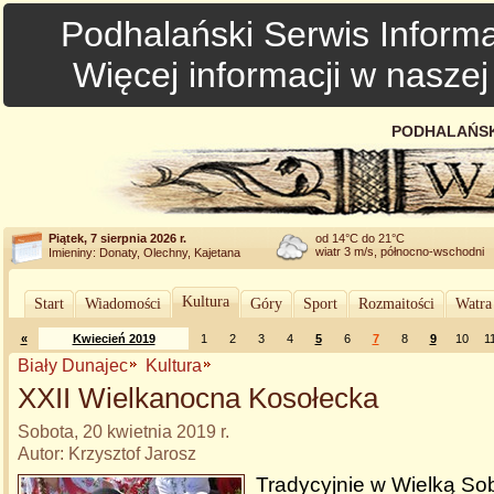
Podhalański Serwis Informa
Więcej informacji w nasze
PODHALAŃSK
Piątek, 7 sierpnia 2026 r.
od 14°C do 21°C
wiatr 3 m/s, północno-wschodni
Imieniny: Donaty, Olechny, Kajetana
Kultura
Start
Wiadomości
Góry
Sport
Rozmaitości
Watra
«
Kwiecień 2019
1
2
3
4
5
6
7
8
9
10
1
Biały Dunajec
Kultura
XXII Wielkanocna Kosołecka
Sobota, 20 kwietnia 2019 r.
Autor: Krzysztof Jarosz
Tradycyjnie w Wielką So