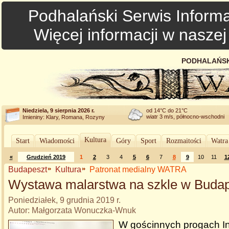
Podhalański Serwis Informa
Więcej informacji w nasze
PODHALAŃSK
Niedziela, 9 sierpnia 2026 r.
od 14°C do 21°C
wiatr 3 m/s, północno-wschodni
Imieniny: Klary, Romana, Rozyny
Kultura
Start
Wiadomości
Góry
Sport
Rozmaitości
Watra
«
Grudzień 2019
1
2
3
4
5
6
7
8
9
10
11
1
Budapeszt
Kultura
Patronat medialny WATRA
Wystawa malarstwa na szkle w Buda
Poniedziałek, 9 grudnia 2019 r.
Autor: Małgorzata Wonuczka-Wnuk
W gościnnych progach In