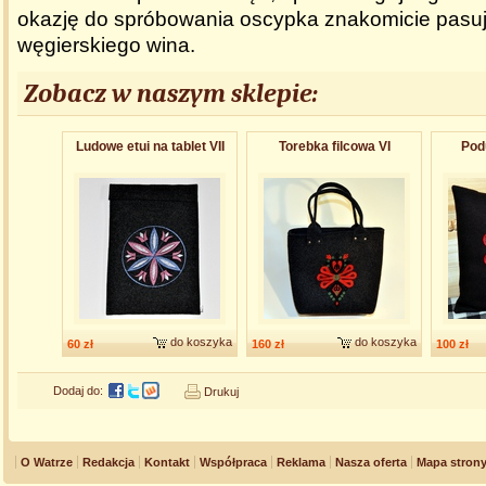
okazję do spróbowania oscypka znakomicie pasu
węgierskiego wina.
Zobacz w naszym sklepie:
Ludowe etui na tablet VII
Torebka filcowa VI
Pod
do koszyka
do koszyka
60 zł
160 zł
100 zł
Dodaj do:
Drukuj
O Watrze
Redakcja
Kontakt
Współpraca
Reklama
Nasza oferta
Mapa stron