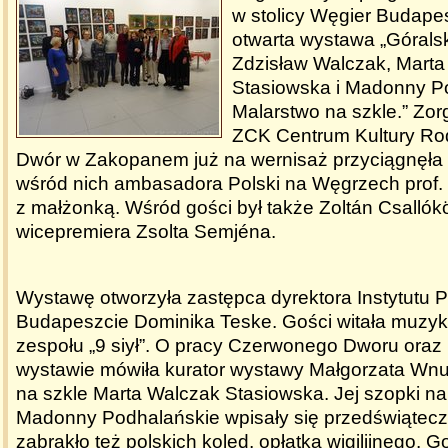
w stolicy Węgier Budapes
otwarta wystawa „Górals
Zdzisław Walczak, Marta
Stasiowska i Madonny P
Malarstwo na szkle.” Zo
ZCK Centrum Kultury Ro
Dwór w Zakopanem już na wernisaż przyciągnęła 
wśród nich ambasadora Polski na Węgrzech prof
z małżonką. Wśród gości był także Zoltán Csallók
wicepremiera Zsolta Semjéna.
Wystawę otworzyła zastępca dyrektora Instytutu 
Budapeszcie Dominika Teske. Gości witała muzyk
zespołu „9 siył”. O pracy Czerwonego Dworu oraz
wystawie mówiła kurator wystawy Małgorzata Wnu
na szkle Marta Walczak Stasiowska. Jej szopki na
Madonny Podhalańskie wpisały się przedświątecz
zabrakło też polskich kolęd, opłatka wigilijnego. Go