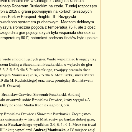
ował Konsulat RP w Chicago z Zastępcą Konsula
alnego Robertem Rusieckim na czele. Turniej rozpoczęto
rpnia 2015 r. grami podwójnymi na kortach tenisowych
ions Park w Prospect Heights, IL. Rozgrywki
rowadzono systemem pucharowym. Meczom deblowym
yszyła słoneczna pogoda z temperatuą 75 F, ale z dość
szego dnia gier pojedynczych była wspaniała słoneczna
 temperaturą 80 F, natomiast podczas finałów było upalnie
wiele emocjonujących gier. Warto wspomnieć trwający trzy
uszem Dańką a Sławomirem Puszkarskim o wejœcie do gier
3, 3:6, 6:3 dla S. Puszkarskiego, trwający przeszło dwie
zejem Moniuszką (6:4, 7:5 dla A. Moniuszki), mecz Marka
6:0 dla M. Rudnickiego) oraz mecz pomiędzy Bronisławem
a B. Orawca).
: Bronisław Orawiec, Sławomir Puszkarski, Andrzej
łu otworzyli sobie Bronisław Orawiec, który wygrał z A.
 który pokonał Marka Rudnickiego 6:3, 6:4.
zy Bronisław Orawiec i Sławomir Puszkarski. Zwycięstwo
 raz osiemnasty w historii Mistrzostw, po bardzo dobrej grze,
mira Puszkarskiego
wynikiem 3:6, 6:4 i 6:1. Mecz ten trwał
 III lokatę wywalczył
Andrzej Moniuszko
, a IV miejsce zajął