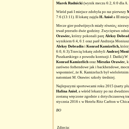
Marek Rudnicki
(wynik meczu 6:2, 6:0 dla A.
Wśród pań I miejsce zdobyła po raz pierwszy
M
7:6 (13:11). II lokatę zajęła
H. Anioł
a III miej
Mecze gier podwójnych miały równie¿ niezwykl
trwał przeszło dwie godziny. Zwycięstwo odnio
Orawiec,
którzy pokonali parę
Aleksy Dobra
wynikiem 6:4, 6:1 oraz parê Andrzeja Moniuszk
Aleksy Dobradin
i
Konrad Kamizelich,
którz
6:0, 6:3).Trzecią lokatę zdobyli
Andrzej Moni
Puszkarskiego z powodu kontuzji J. Dańki).W 
Konrad Kamizelich
oraz
Mieszko Orawiec
, 
zarówno forhendowe jak i backhendowe, mocne 
wspomnieć, że K. Kamizeluch był wieloletnim 
natomiast M. Orawiec szkoły średniej.
Najlepszymi sportowcami roku 2015 (narty plus
Halina Anioł
, a wśród lekarzy po raz dwudzies
zostaną wręczone zgodnie z dotychczasową tra
stycznia 2016 r. w Hotelu Ritz Carlton w Chic
BO
Zdjęcia: