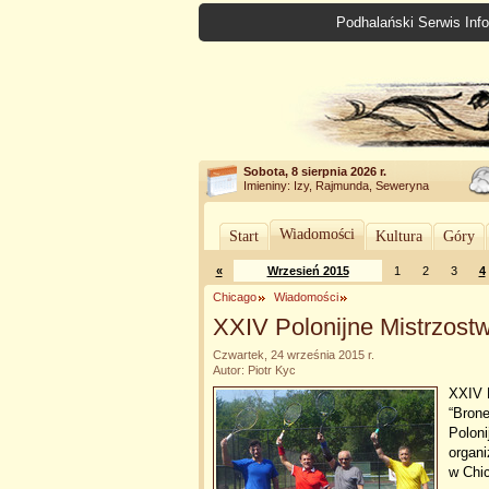
Podhalański Serwis Info
Sobota, 8 sierpnia 2026 r.
Imieniny: Izy, Rajmunda, Seweryna
Wiadomości
Start
Kultura
Góry
«
Wrzesień 2015
1
2
3
4
Chicago
Wiadomości
XXIV Polonijne Mistrzost
Czwartek, 24 września 2015 r.
Autor: Piotr Kyc
XXIV 
“Brone
Poloni
organ
w Chic