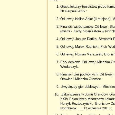
Grupa lekarzy-tenisistów przed turni
30 sierpnia 2015 r.
Od lewej: Halina Anioł (II miejsce), 
Finaliści wśród panów. Od lewej: Sł
(mistrz). Korty organizatora w Northb
Od lewej: Janusz Dańko, Sławomir P
Od lewej: Marek Rudnicki, Piotr Wo
Od lewej: Roman Marszałek, Bronis
Pary deblowe. Od lewej: Mieszko Ora
Włodarczyk.
Finaliści gier podwójnych. Od lewej:
Orawiec i Mieszko Orawiec.
Zwycięzcy gier deblowych: Mieszko
Zakończenie w domu Orawców. Grupa
XXIV Polonijnych Mistrzostw Lekarz
Henryk Roztoczyński, Bronisław Ora
Northbrook, IL. 13 września 2015 r.