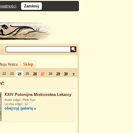
rywatności
.
Zamknij
oja Watra
Sklep
22
23
24
25
26
27
28
29
30
»
ć:
XXIV Polonijne Mistrzostwa Lekarzy
Autor zdjęć: Piotr Kyc
Liczba zdjęć: 12
obejrzyj galerię