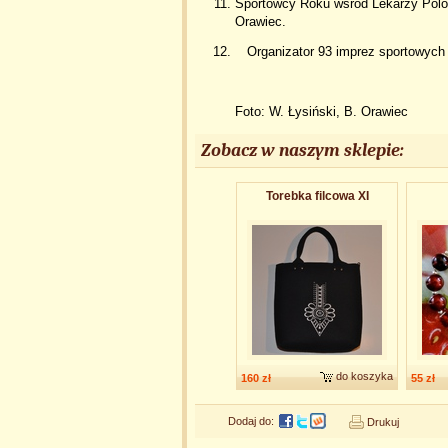
Sportowcy Roku wśród Lekarzy Poloni
Orawiec.
Organizator 93 imprez sportowych B
Foto: W. Łysiński, B. Orawiec
Zobacz w naszym sklepie:
Torebka filcowa XI
do koszyka
160 zł
55 zł
Dodaj do:
Drukuj