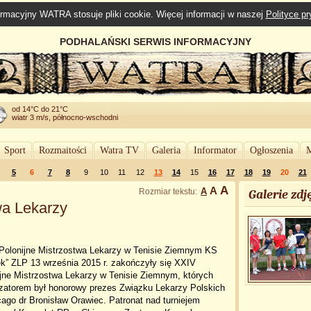
rmacyjny WATRA stosuje pliki cookie. Więcej informacji w naszej
Polityce p
PODHALAŃSKI SERWIS INFORMACYJNY
od 14°C do 21°C
wiatr 3 m/s, północno-wschodni
Sport
Rozmaitości
Watra TV
Galeria
Informator
Ogłoszenia
M
5
6
7
8
9
10
11
12
13
14
15
16
17
18
19
20
21
A
A
A
Rozmiar tekstu:
Galerie zdję
wa Lekarzy
Polonijne Mistrzostwa Lekarzy w Tenisie Ziemnym KS
k” ZLP 13 września 2015 r. zakończyły się XXIV
jne Mistrzostwa Lekarzy w Tenisie Ziemnym, których
izatorem był honorowy prezes Związku Lekarzy Polskich
ago dr Bronisław Orawiec. Patronat nad turniejem