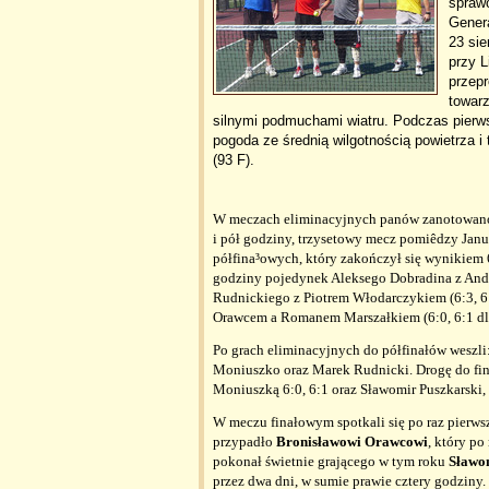
spraw
Gener
23 sie
przy L
przep
towarz
silnymi podmuchami wiatru. Podczas pierw
pogoda ze średnią wilgotnością powietrza i
(93 F).
W meczach eliminacyjnych panów zanotowano 
i pół godziny, trzysetowy mecz pomiêdzy Jan
półfina³owych, który zakończył się wynikiem 6:
godziny pojedynek Aleksego Dobradina z Andr
Rudnickiego z Piotrem Włodarczykiem (6:3, 
Orawcem a Romanem Marszałkiem (6:0, 6:1 dl
Po grach eliminacyjnych do półfinałów weszli
Moniuszko oraz Marek Rudnicki. Drogę do fina
Moniuszką 6:0, 6:1 oraz Sławomir Puszkarski,
W meczu finałowym spotkali się po raz pierws
przypadło
Bronisławowi Orawcowi
, który po
pokonał świetnie grającego w tym roku
Sławo
przez dwa dni, w sumie prawie cztery godziny.