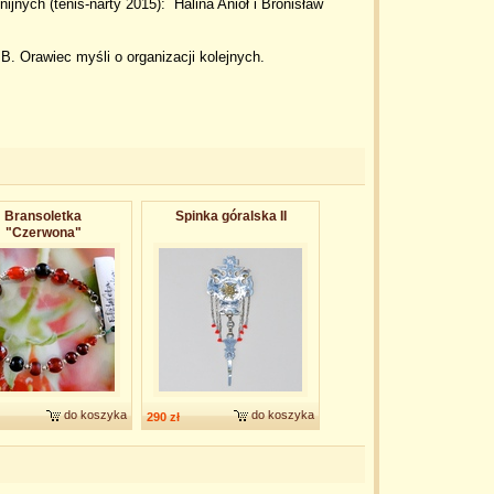
jnych (tenis-narty 2015): Halina Anioł i Bronisław
. Orawiec myśli o organizacji kolejnych.
Bransoletka
Spinka góralska II
"Czerwona"
do koszyka
do koszyka
290 zł