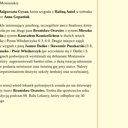
 Moniuszki).
ałgorzata Cyran
, która wygrała z
Haliną Anioł
w tiebraku
sce
Anna Gopaniuk
.
e interesujący przebieg, szczególnie mecz finałowy, który
sła po raz drugi para
Bronisław Orawiec
z synem
Mieszko
din
z synem
Konradem Kamizelichem
w dwóch setach
ę i Piotra Włodarczyka 6:3, 6:0. Drugie miejsce zajęli
y wygrali z parą
Janusz Dańko
i
Sławomir Puszkarski
(3:6,
uszko
i
Piotr Włodarczyk
(po wycofaniu się J. Dańki i S.
grach podwójnych wyróżniali się debiutant Mistrzostw
którzy zaprezentowali bardzo silne, z dużą rotacją uderzenia
podania serwisowe oraz świetną grę przy siatce. Należy
reprezentantem drużyny szkoły średniej oraz uczelnianej,
 tenis) wśród lekarek polonijnych została po raz dziewiąty
ty trzeci
Bronisław Orawiec.
Trofea dla sportowców roku
dycją podczas 66. Balu Lekarzy, który odbędzie się 30
ago.