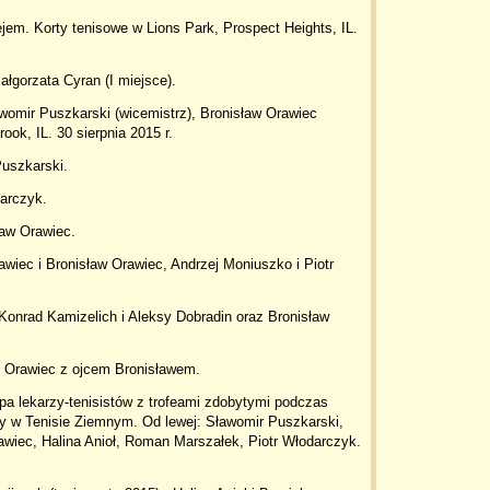
ejem. Korty tenisowe w Lions Park, Prospect Heights, IL.
Małgorzata Cyran (I miejsce).
awomir Puszkarski (wicemistrz), Bronisław Orawiec
rook, IL. 30 sierpnia 2015 r.
uszkarski.
darczyk.
ław Orawiec.
wiec i Bronisław Orawiec, Andrzej Moniuszko i Piotr
 Konrad Kamizelich i Aleksy Dobradin oraz Bronisław
 Orawiec z ojcem Bronisławem.
 lekarzy-tenisistów z trofeami zdobytymi podczas
y w Tenisie Ziemnym. Od lewej: Sławomir Puszkarski,
wiec, Halina Anioł, Roman Marszałek, Piotr Włodarczyk.