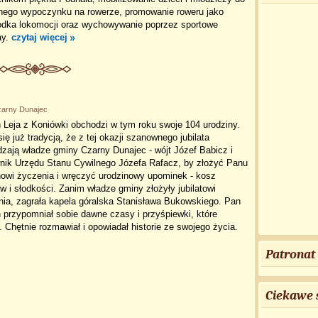
nego wypoczynku na rowerze, promowanie roweru jako
rodka lokomocji oraz wychowywanie poprzez sportowe
ay.
czytaj więcej
zarny Dunajec
 Leja z Koniówki obchodzi w tym roku swoje 104 urodziny.
się już tradycją, że z tej okazji szanownego jubilata
zają władze gminy Czarny Dunajec - wójt Józef Babicz i
wnik Urzędu Stanu Cywilnego Józefa Rafacz, by złożyć Panu
nowi życzenia i wręczyć urodzinowy upominek - kosz
w i słodkości. Zanim władze gminy złożyły jubilatowi
ia, zagrała kapela góralska Stanisława Bukowskiego. Pan
 przypomniał sobie dawne czasy i przyśpiewki, które
Chętnie rozmawiał i opowiadał historie ze swojego życia.
Patronat
Ciekawe 