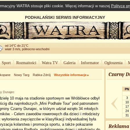
rmacyjny WATRA stosuje pliki cookie. Więcej informacji w naszej
Polityce p
PODHALAŃSKI SERWIS INFORMACYJNY
od 14°C do 21°C
wiatr 3 m/s, północno-wschodni
Sport
Rozmaitości
Watra TV
Galeria
Informator
Ogłoszenia
M
Czarny D
kopane
Nowy Targ
Rabka-Zdrój
Wszystkie informacje
PN
ny Dunajec
dzielę 10 maja na stadionie sportowym we Wróblówce odbył
3
10
ścig dla najmłodszych „Mini Podhale Tour” pod patronatem
17
gminy Czarny Dunajec, w którym udział wzięło 34 młodych
24
ników. - Celem zawodów rowerowych dla dzieci i młodzieży
31
 wyłonienia zwycięzców w klasyfikacji indywidualnej była
ryzacja kolarstwa i promocja sportu, a także pokazanie
Reklama
nikom piękna Podhala, mobilizowanie dzieci i młodzieży do