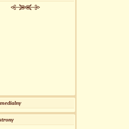
 medialny
strony