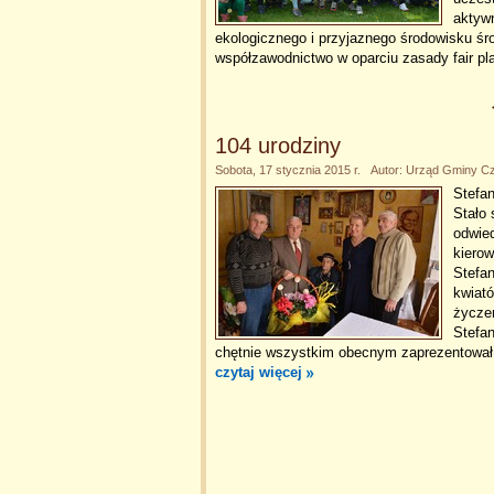
aktyw
ekologicznego i przyjaznego środowisku ś
współzawodnictwo w oparciu zasady fair pl
104 urodziny
Sobota, 17 stycznia 2015 r. Autor: Urząd Gminy C
Stefan
Stało 
odwied
kiero
Stefa
kwiató
życzen
Stefan
chętnie wszystkim obecnym zaprezentował. 
czytaj więcej