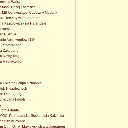
erwisu Watra
 Matki Bożej Fatimskiej
m MB Objawiającej Cudowny Medalik
jśw. Rodziny w Zakopanem
a Kasprowicza na Harendzie
rzańskie
eria Sztuki
enie Absolwentów I LO
. Zamoyskiego
ta Zakopane
ta Nowy Targ
ta Rabka-Zdrój
a Lokalna Grupa Działania
Klub Niezależnych
e Orła Białego
trona Jana Fudali
y
projektanta...
OC! Podhalańsko-Suska Lista Katyńska
dhalan w Polsce
r 1 im. O. i A. Małkowskich w Zakopanem