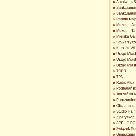
Archiwum S
Sanktuarium
Sanktuariu
Parafia Na
Muzeum Jan
Muzeum Tat
Miejska Gal
Stowarzysz
Klub im. Wł
Urząd Mias
Urząd Mias
Urząd Mias
TOPR
TPN
Radio Alex
Podhalańsk
Tatrzański 
Porozumieni
Oficjalna s
Studio Haln
Z peryskopu 
APEL O POM
Związek Po
Gimnazjum n