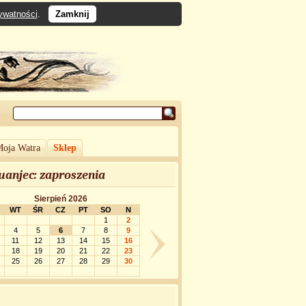
rywatności
.
Zamknij
oja Watra
Sklep
uanjec: zaproszenia
Sierpień 2026
WT
ŚR
CZ
PT
SO
N
1
2
4
5
6
7
8
9
11
12
13
14
15
16
18
19
20
21
22
23
25
26
27
28
29
30