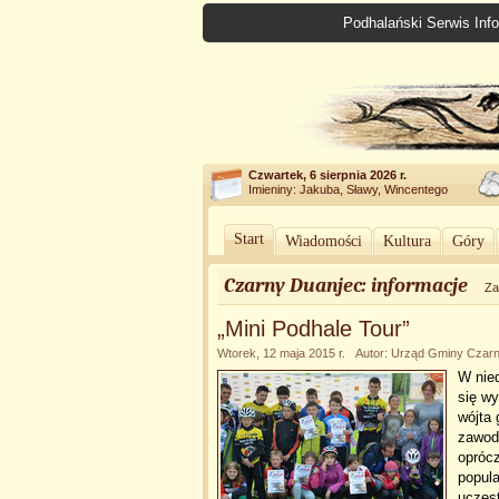
Podhalański Serwis Info
Czwartek, 6 sierpnia 2026 r.
Imieniny: Jakuba, Sławy, Wincentego
Start
Wiadomości
Kultura
Góry
Czarny Duanjec: informacje
Za
„Mini Podhale Tour”
Wtorek, 12 maja 2015 r. Autor: Urząd Gminy Czar
W nie
się wy
wójta 
zawod
oprócz
popula
uczest