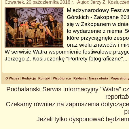
Czwartek, 20 października 2016 r. Autor: Jerzy Z. Kosiucze
Międzynarodowy Festiwal
Górskich - Zakopane 201
się w Zakopanem w dniac
to wydarzenie z niemal 50
które przyciągnęło zespo
oraz wielu znawców i miło
W serwisie Watra wspomnienie festiwalowe przyg
Jerzego Z. Kosiuczenkę "Portrety fotograficzne"...
O Watrze
Redakcja
Kontakt
Współpraca
Reklama
Nasza oferta
Mapa stron
Podhalański Serwis Informacyjny "Watra" cz
reportaże
Czekamy również na zaproszenia dotyczące z
p
Jeżeli tylko dysponować będzie