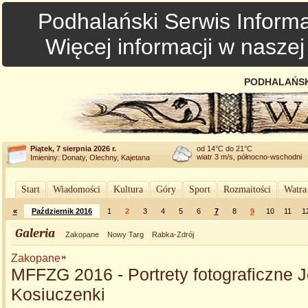
Podhalański Serwis Informa
Więcej informacji w nasze
PODHALAŃSK
Piątek, 7 sierpnia 2026 r.
od 14°C do 21°C
wiatr 3 m/s, północno-wschodni
Imieniny: Donaty, Olechny, Kajetana
Start
Wiadomości
Kultura
Góry
Sport
Rozmaitości
Watra
«
Październik 2016
1
2
3
4
5
6
7
8
9
10
11
1
Galeria
Zakopane
Nowy Targ
Rabka-Zdrój
Zakopane
MFFZG 2016 - Portrety fotograficzne J
Kosiuczenki