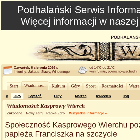
Podhalański Serwis Informa
Więcej informacji w nasze
PODHALAŃSK
Czwartek, 6 sierpnia 2026 r.
od 14°C do 21°C
wiatr 3 m/s, północno-wschodni
Imieniny: Jakuba, Sławy, Wincentego
Wiadomości
Start
Kultura
Góry
Sport
Rozmaitości
Watra
«
2025
Styczeń
Luty
Marzec
Kwiecień
Maj
Wiadomości: Kasprowy Wierch
Zakopane
Nowy Targ
Rabka-Zdrój
Wszystkie informacje
Społeczność Kasprowego Wierchu po
papieża Franciszka na szczycie