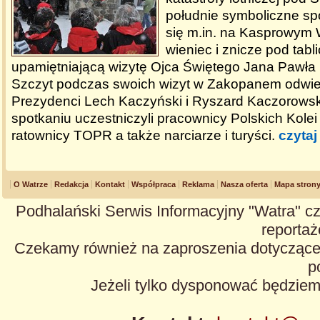
południe symboliczne sp
się m.in. na Kasprowym 
wieniec i znicze pod tabl
upamiętniającą wizytę Ojca Świętego Jana Pawła I
Szczyt podczas swoich wizyt w Zakopanem odwied
Prezydenci Lech Kaczyński i Ryszard Kaczorowsk
spotkaniu uczestniczyli pracownicy Polskich Kole
ratownicy TOPR a także narciarze i turyści.
czytaj
O Watrze
Redakcja
Kontakt
Współpraca
Reklama
Nasza oferta
Mapa stron
Podhalański Serwis Informacyjny "Watra" cz
reportaże
Czekamy również na zaproszenia dotyczące z
p
Jeżeli tylko dysponować będzie