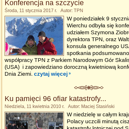
Konferencja na szczycie
Środa, 11 stycznia 2017 r. Autor: TPN
W poniedziałek 9 stycz
Wierchu odbyła się konf
udziałem Szymona Ziobr
dyrektora TPN, oraz Walt
konsula generalnego US
spotkania podsumowano 
współpracy TPN z Parkiem Narodowym Gór Skalis
(USA) i zapowiedziano doroczną kwietniową konfe
Dnia Ziemi.
czytaj więcej
Ku pamięci 96 ofiar katastrofy...
Niedziela, 11 kwietnia 2010 r. Autor: Maciej Stasiński
W niedzielę w całym kraj
Polacy uczcili minutą cis
katastrofy lotniczej pod