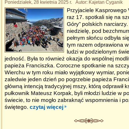
Poniedziałek, 28 kwietnia 2025 r. Autor: Kajetan Cyganik
Przyjaciele Kasprowego 
raz 17. spotkali się na sz
Góry” polskich narciarzy
niedzielę, pod bezchmur
pełnym słońcu odbyła si
tym razem odprawiona w 
ludzi w podzielonym świe
jedność. Była to również okazja do wspólnej modl
papieża Franciszka. Coroczne spotkanie na szc
Wierchu w tym roku miało wyjątkowy wymiar, poni
zaledwie jeden dzień po pogrzebie papieża Franci
główną intencją tradycyjnej mszy, którą odprawił k
pułkownik Mateusz Korpak, byli młodzi ludzie w p
świecie, to nie mogło zabraknąć wspomnienia i p
świętego.
czytaj więcej