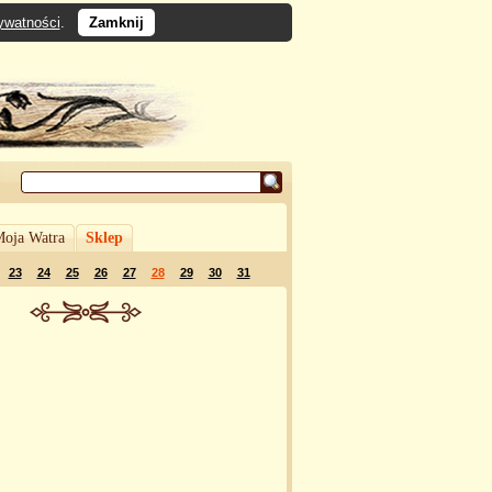
rywatności
.
Zamknij
oja Watra
Sklep
23
24
25
26
27
28
29
30
31