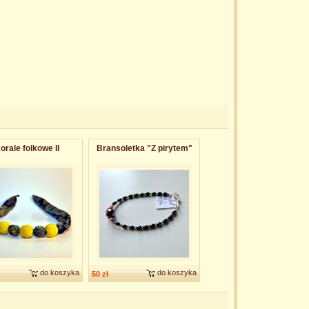
orale folkowe II
Bransoletk​a "Z pirytem"
do koszyka
do koszyka
50 zł