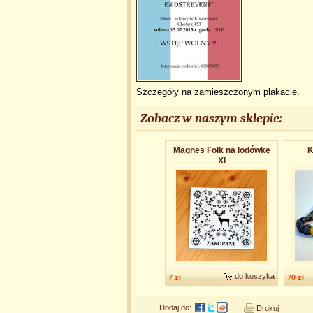
Szczegóły na zamieszczonym plakacie.
Zobacz w naszym sklepie:
Magnes Folk na lodówkę
K
XI
do koszyka
7 zł
70 zł
Dodaj do:
Drukuj