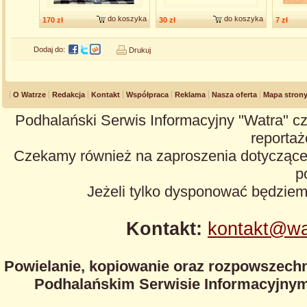
do koszyka
do koszyka
170 zł
30 zł
7 zł
Dodaj do:
Drukuj
O Watrze
Redakcja
Kontakt
Współpraca
Reklama
Nasza oferta
Mapa stron
Podhalański Serwis Informacyjny "Watra" cz
reportaże
Czekamy również na zaproszenia dotyczące z
p
Jeżeli tylko dysponować będzie
Kontakt:
kontakt@wa
Powielanie, kopiowanie oraz rozpowszechn
Podhalańskim Serwisie Informacyjnym