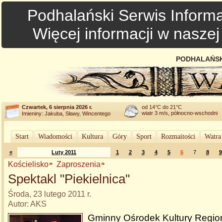
Podhalański Serwis Informa
Więcej informacji w nasze
PODHALAŃSK
Czwartek, 6 sierpnia 2026 r.
od 14°C do 21°C
wiatr 3 m/s, północno-wschodni
Imieniny: Jakuba, Sławy, Wincentego
Start
Wiadomości
Kultura
Góry
Sport
Rozmaitości
Watra
«
Luty 2011
1
2
3
4
5
6
7
8
9
Kościelisko
Zaproszenia
Spektakl "Piekielnica"
Środa, 23 lutego 2011 r.
Autor: AKS
Gminny Ośrodek Kultury Region