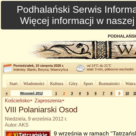
Podhalański Serwis Informa
Więcej informacji w nasze
PODHALAŃSK
Poniedziałek, 10 sierpnia 2026 r.
od 14°C do 21°C
wiatr 3 m/s, północno-wschodni
Imieniny: Bianki, Borysa, Wawrzyńca
Start
Wiadomości
Kultura
Góry
Sport
Rozmaitości
Watra
«
Wrzesień 2012
1
2
3
4
5
6
7
8
9
10
1
Kościelisko
Zaproszenia
VIII Polaniarski Osod
Niedziela, 9 września 2012 r.
Autor: AKS
9 września w ramach "Tatrzańsk