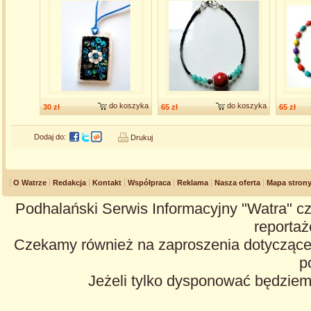
do koszyka
do koszyka
30 zł
65 zł
65 zł
Dodaj do:
Drukuj
O Watrze
Redakcja
Kontakt
Współpraca
Reklama
Nasza oferta
Mapa stron
Podhalański Serwis Informacyjny "Watra" cz
reportaże
Czekamy również na zaproszenia dotyczące z
p
Jeżeli tylko dysponować będzie