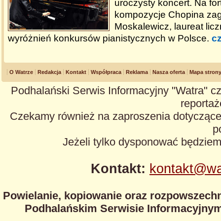
uroczysty koncert. Na for
kompozycje Chopina zagr
Moskalewicz, laureat lic
wyróżnień konkursów pianistycznych w Polsce.
cz
O Watrze
Redakcja
Kontakt
Współpraca
Reklama
Nasza oferta
Mapa stron
Podhalański Serwis Informacyjny "Watra" cz
reportaże
Czekamy również na zaproszenia dotyczące z
p
Jeżeli tylko dysponować będzie
Kontakt:
kontakt@wa
Powielanie, kopiowanie oraz rozpowszechn
Podhalańskim Serwisie Informacyjnym