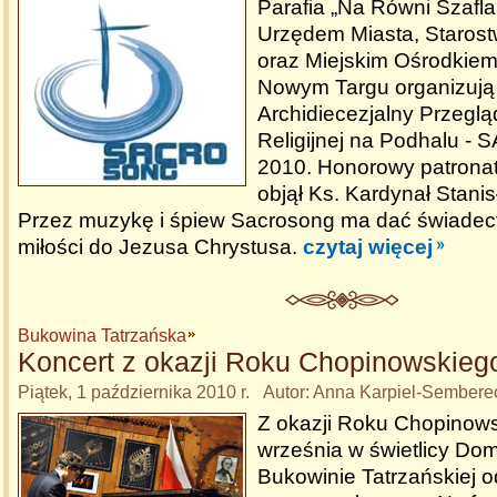
Parafia „Na Równi Szaflar
Urzędem Miasta, Staro
oraz Miejskim Ośrodkiem
Nowym Targu organizują
Archidiecezjalny Przeglą
Religijnej na Podhalu 
2010. Honorowy patrona
objął Ks. Kardynał Stani
Przez muzykę i śpiew Sacrosong ma dać świadect
miłości do Jezusa Chrystusa.
czytaj więcej
Bukowina Tatrzańska
Koncert z okazji Roku Chopinowskieg
Piątek, 1 października 2010 r. Autor: Anna Karpiel-Sembere
Z okazji Roku Chopinow
września w świetlicy D
Bukowinie Tatrzańskiej o