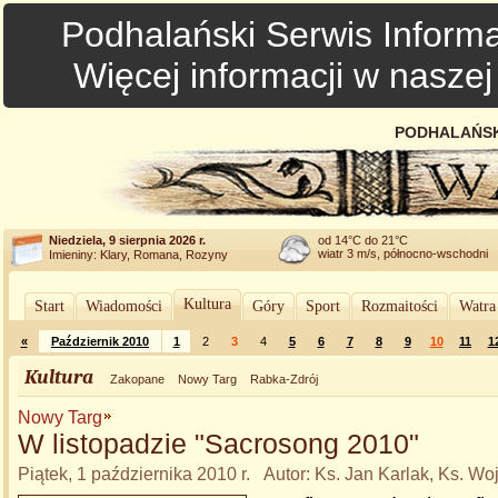
Podhalański Serwis Informa
Więcej informacji w nasze
PODHALAŃSK
Niedziela, 9 sierpnia 2026 r.
od 14°C do 21°C
wiatr 3 m/s, północno-wschodni
Imieniny: Klary, Romana, Rozyny
Kultura
Start
Wiadomości
Góry
Sport
Rozmaitości
Watra
«
Październik 2010
1
2
3
4
5
6
7
8
9
10
11
1
Kultura
Zakopane
Nowy Targ
Rabka-Zdrój
Nowy Targ
W listopadzie "Sacrosong 2010"
Piątek, 1 października 2010 r. Autor: Ks. Jan Karlak, Ks. Wo