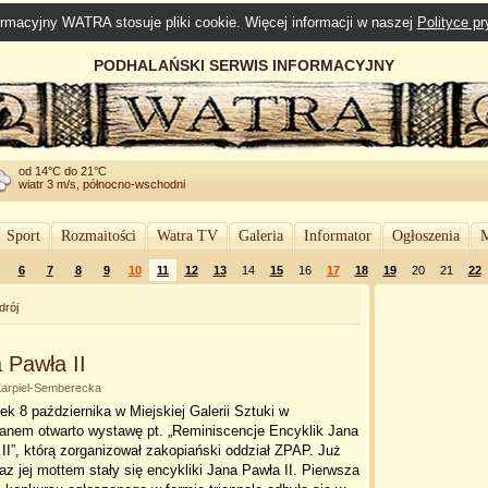
rmacyjny WATRA stosuje pliki cookie. Więcej informacji w naszej
Polityce p
PODHALAŃSKI SERWIS INFORMACYJNY
od 14°C do 21°C
wiatr 3 m/s, północno-wschodni
Sport
Rozmaitości
Watra TV
Galeria
Informator
Ogłoszenia
M
6
7
8
9
10
11
12
13
14
15
16
17
18
19
20
21
22
drój
 Pawła II
 Karpiel-Semberecka
ek 8 października w Miejskiej Galerii Sztuki w
anem otwarto wystawę pt. „Reminiscencje Encyklik Jana
II”, którą zorganizował zakopiański oddział ZPAP. Już
raz jej mottem stały się encykliki Jana Pawła II. Pierwsza