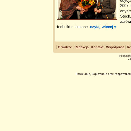
edycja
2007 r
artyst
Stoch,
zarówn
techniki mieszane.
czytaj więcej
O Watrze
Redakcja
Kontakt
Współpraca
Re
Podhalańs
Cz
Powielanie, kopiowanie oraz rozpowszec