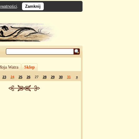
rywatności
.
Zamknij
oja Watra
Sklep
23
24
25
26
27
28
29
30
31
»