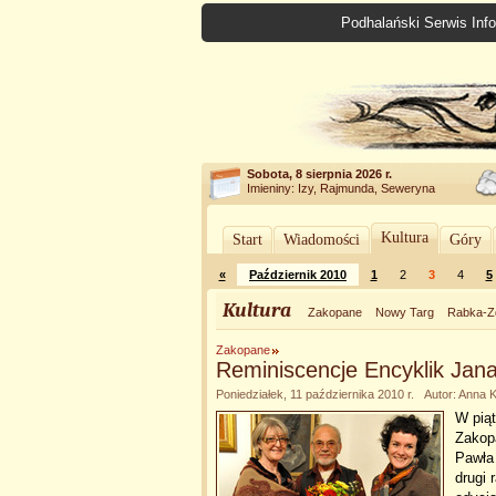
Podhalański Serwis Info
Sobota, 8 sierpnia 2026 r.
Imieniny: Izy, Rajmunda, Seweryna
Kultura
Start
Wiadomości
Góry
«
Październik 2010
1
2
3
4
5
Kultura
Zakopane
Nowy Targ
Rabka-Z
Zakopane
Reminiscencje Encyklik Jana
Poniedziałek, 11 października 2010 r. Autor: Anna
W piąt
Zakop
Pawła 
drugi 