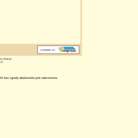
o-relacje.
ch.
 bez zgody właściciela jest zabronione.