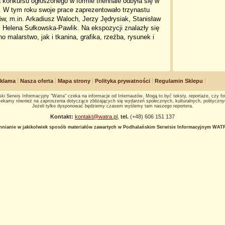
 konkursu ogłoszonego w formie triennale odbyła się w
. W tym roku swoje prace zaprezentowało trzynastu
ów, m.in. Arkadiusz Waloch, Jerzy Jędrysiak, Stanisław
 Helena Sułkowska-Pawlik. Na ekspozycji znalazły się
o malarstwo, jak i tkanina, grafika, rzeźba, rysunek i
klama
Nasza oferta
Mapa strony
Polityka prywatności
Regulamin Sklepu
ki Serwis Informacyjny "Watra" czeka na informacje od Internautów. Mogą to być teksty, reportaże, czy fot
ekamy również na zaproszenia dotyczące zbliżających się wydarzeń społecznych, kulturalnych, polityczny
Jeżeli tylko dysponować będziemy czasem wyślemy tam naszego reportera.
Kontakt:
kontakt@watra.pl
,
tel.
(+48) 606 151 137
hnianie w jakikolwiek sposób materiałów zawartych w Podhalańskim Serwisie Informacyjnym WATRA