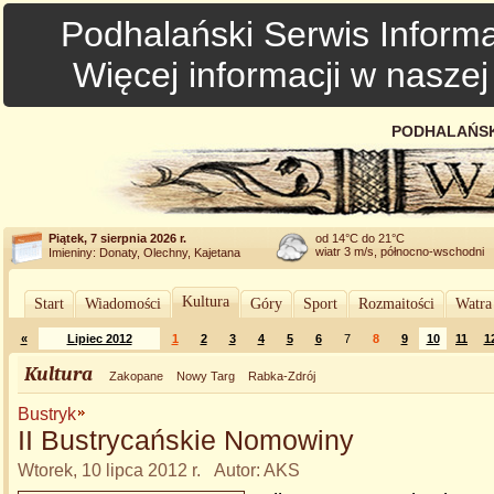
Podhalański Serwis Informa
Więcej informacji w nasze
PODHALAŃSK
Piątek, 7 sierpnia 2026 r.
od 14°C do 21°C
wiatr 3 m/s, północno-wschodni
Imieniny: Donaty, Olechny, Kajetana
Kultura
Start
Wiadomości
Góry
Sport
Rozmaitości
Watra
«
Lipiec 2012
1
2
3
4
5
6
7
8
9
10
11
1
Kultura
Zakopane
Nowy Targ
Rabka-Zdrój
Bustryk
II Bustrycańskie Nomowiny
Wtorek, 10 lipca 2012 r. Autor: AKS