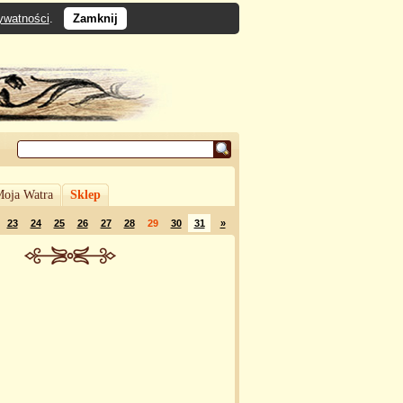
rywatności
.
Zamknij
oja Watra
Sklep
23
24
25
26
27
28
29
30
31
»