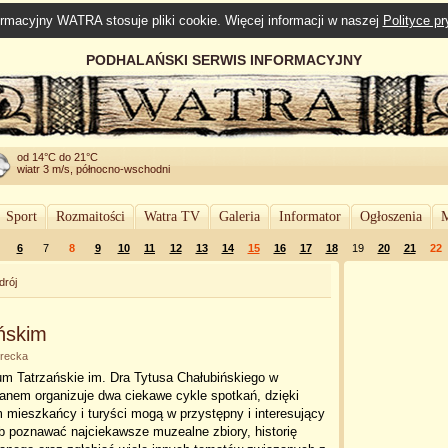
rmacyjny WATRA stosuje pliki cookie. Więcej informacji w naszej
Polityce p
PODHALAŃSKI SERWIS INFORMACYJNY
od 14°C do 21°C
wiatr 3 m/s, północno-wschodni
Sport
Rozmaitości
Watra TV
Galeria
Informator
Ogłoszenia
M
6
7
8
9
10
11
12
13
14
15
16
17
18
19
20
21
22
drój
ńskim
erecka
m Tatrzańskie im. Dra Tytusa Chałubińskiego w
anem organizuje dwa ciekawe cykle spotkań, dzięki
 mieszkańcy i turyści mogą w przystępny i interesujący
b poznawać najciekawsze muzealne zbiory, historię