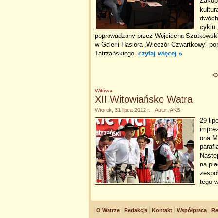
Zakop
kultur
dwóch 
cyklu
poprowadzony przez Wojciecha Szatkowski
w Galerii Hasiora „Wieczór Czwartkowy” p
Tatrzańskiego.
czytaj więcej
Witów
XII Witowiańsko Watra
Wtorek, 31 lipca 2012 r. Autor: AKS
29 lip
impre
ona M
parafi
Nastę
na pla
zespoł
tego 
O Watrze
Redakcja
Kontakt
Współpraca
Re