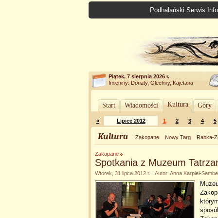
Podhalański Serwis Info
Piątek, 7 sierpnia 2026 r.
Imieniny: Donaty, Olechny, Kajetana
Kultura
Start
Wiadomości
Góry
«
Lipiec 2012
1
2
3
4
5
Kultura
Zakopane
Nowy Targ
Rabka-Z
Zakopane
Spotkania z Muzeum Tatrza
Wtorek, 31 lipca 2012 r. Autor: Anna Karpiel-Semb
Muzeu
Zakop
którym
sposó