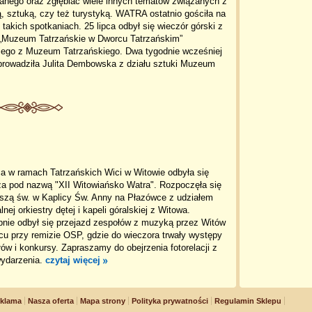
anego oraz zgłębiać wiele innych tematów związanych z
ą, sztuką, czy też turystyką. WATRA ostatnio gościła na
takich spotkaniach. 25 lipca odbył się wieczór górski z
 „Muzeum Tatrzańskie w Dworcu Tatrzańskim”
ego z Muzeum Tatrzańskiego. Dwa tygodnie wcześniej
oprowadziła Julita Dembowska z działu sztuki Muzeum
ca w ramach Tatrzańskich Wici w Witowie odbyła się
za pod nazwą "XII Witowiańsko Watra". Rozpoczęła się
szą św. w Kaplicy Św. Anny na Płazówce z udziałem
alnej orkiestry dętej i kapeli góralskiej z Witowa.
pnie odbył się przejazd zespołów z muzyką przez Witów
cu przy remizie OSP, gdzie do wieczora trwały występy
ów i konkursy. Zapraszamy do obejrzenia fotorelacji z
wydarzenia.
czytaj więcej
klama
Nasza oferta
Mapa strony
Polityka prywatności
Regulamin Sklepu