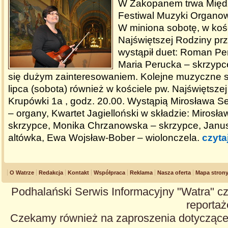
W Zakopanem trwa Mię
Festiwal Muzyki Organow
W miniona sobotę, w koś
Najświętszej Rodziny prz
wystąpił duet: Roman Per
Maria Perucka – skrzypce
się dużym zainteresowaniem. Kolejne muzyczne s
lipca (sobota) również w kościele pw. Najświętszej
Krupówki 1a , godz. 20.00. Wystąpią Mirosława 
– organy, Kwartet Jagielloński w składzie: Mirosła
skrzypce, Monika Chrzanowska – skrzypce, Janu
altówka, Ewa Wojsław-Bober – wiolonczela.
czyta
O Watrze
Redakcja
Kontakt
Współpraca
Reklama
Nasza oferta
Mapa stron
Podhalański Serwis Informacyjny "Watra" cz
reportaże
Czekamy również na zaproszenia dotyczące z