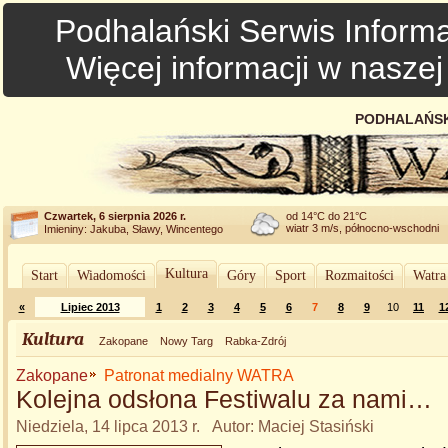
Podhalański Serwis Informa
Więcej informacji w nasze
PODHALAŃSK
Czwartek, 6 sierpnia 2026 r.
od 14°C do 21°C
wiatr 3 m/s, północno-wschodni
Imieniny: Jakuba, Sławy, Wincentego
Kultura
Start
Wiadomości
Góry
Sport
Rozmaitości
Watra
«
Lipiec 2013
1
2
3
4
5
6
7
8
9
10
11
1
Kultura
Zakopane
Nowy Targ
Rabka-Zdrój
Zakopane
Patronat medialny WATRA
Kolejna odsłona Festiwalu za nami…
Niedziela, 14 lipca 2013 r. Autor: Maciej Stasiński