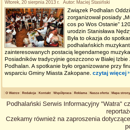
Wtorek, 20 sierpnia 2013 r. Autor: Maciej Stasiński
Związek Podhalan Oddzi
zorganizował posiady „
cos po Wos Ostanie” 120
urodzin Stanisława Nędz
Była to okazja do spotka
podhalańskich muzykant
zainteresowanych postacią legendarnego muzykan
Posiadników tradycyjnie goszczono w Białej Izbie
Podhalan. A spotkanie było organizowane przy f
wsparciu Gminy Miasta Zakopane.
czytaj więcej
O Watrze
Redakcja
Kontakt
Współpraca
Reklama
Nasza oferta
Mapa stron
Podhalański Serwis Informacyjny "Watra" cz
reportaże
Czekamy również na zaproszenia dotyczące z
p