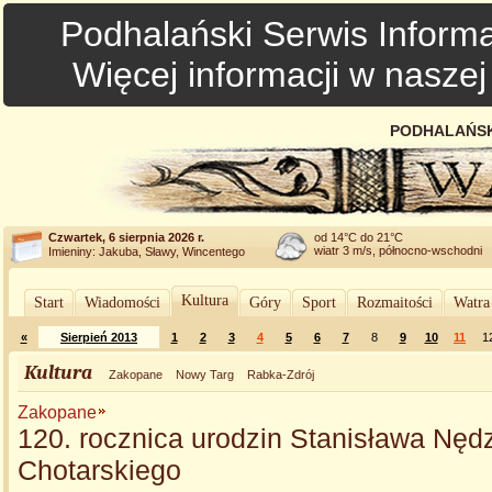
Podhalański Serwis Informa
Więcej informacji w nasze
PODHALAŃSK
Czwartek, 6 sierpnia 2026 r.
od 14°C do 21°C
wiatr 3 m/s, północno-wschodni
Imieniny: Jakuba, Sławy, Wincentego
Kultura
Start
Wiadomości
Góry
Sport
Rozmaitości
Watra
«
Sierpień 2013
1
2
3
4
5
6
7
8
9
10
11
1
Kultura
Zakopane
Nowy Targ
Rabka-Zdrój
Zakopane
120. rocznica urodzin Stanisława Nęd
Chotarskiego