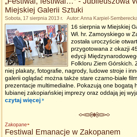
„Festiwal, festiwal…” - Jubileuszowa
Miejskiej Galerii Sztuki
Sobota, 17 sierpnia 2013 r. Autor: Anna Karpiel-Sembereck
16 sierpnia w Miejskiej Ga
Wł. hr. Zamoyskiego w 
została uroczyście otwa
przygotowana z okazji 45
edycji Międzynarodoweg
Folkloru Ziem Górskich
niej plakaty, fotografie, nagrody, ludowe stroje i in
galerii oglądać można także stare czarno-białe fi
prezentacje multimedialne. Pokazują one bogatą his
lubianej zakopiańskiej imprezy oraz oddają jej wyj
czytaj więcej
Zakopane
Festiwal Emanacje w Zakopanem