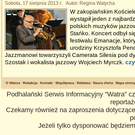
Sobota, 17 sierpnia 2013 r. Autor: Regina Watycha
W zakopiańskim Kościel
wystąpił jeden z najbard
polskich muzyków jazzo
Stańko. Koncert odbył s
festiwalu Emanacje, któr
urodziny Krzysztofa Pen
Jazzmanowi towarzyszyli Camerata Silesia pod d
Szostak i wokalista jazzowy Wojciech Myrczk.
czy
O Watrze
Redakcja
Kontakt
Współpraca
Reklama
Nasza oferta
Mapa stron
Podhalański Serwis Informacyjny "Watra" cz
reportaże
Czekamy również na zaproszenia dotyczące z
p
Jeżeli tylko dysponować będzie