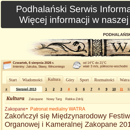
Podhalański Serwis Informa
Więcej informacji w nasze
PODHALAŃSK
Czwartek, 6 sierpnia 2026 r.
od 14°C do 21°C
wiatr 3 m/s, północno-wschodni
Imieniny: Jakuba, Sławy, Wincentego
Kultura
Start
Wiadomości
Góry
Sport
Rozmaitości
Watra
«
Sierpień 2013
1
2
3
4
5
6
7
8
9
10
11
1
Kultura
Zakopane
Nowy Targ
Rabka-Zdrój
Zakopane
Patronat medialny WATRA
Zakończył się Międzynarodowy Festiw
Organowej i Kameralnej Zakopane 20