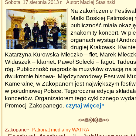
Sobota, 17 sierpnia 2013 r. Autor: Maciej Stasiński
Na zakończenie Festiwa
Matki Boskiej Fatimskie
publiczność miała okazj
znakomity koncert. W pie
organach wystąpił Andrz
drugiej Krakowski Kwinte
Katarzyna Kurowska-Mleczko – flet, Marek Mlecz
Widaszek – klarnet, Paweł Solecki – fagot, Tade
róg. Publiczność nagrodziła muzyków owacją na st
dwukrotnie bisował. Międzynarodowy Festiwal Mu
Kameralnej w Zakopanem jest największym fest
w południowej Polsce. Tegoroczna edycja składała
koncertów. Organizatorem tego cyklicznego wydarz
Promocji Zakopanego.
czytaj więcej
Zakopane
Patronat medialny WATRA