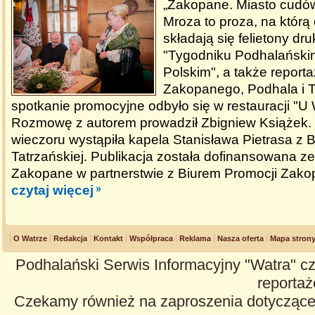
„Zakopane. Miasto cudó
Mroza to proza, na którą
składają się felietony d
"Tygodniku Podhalańskim
Polskim", a także report
Zakopanego, Podhala i T
spotkanie promocyjne odbyło się w restauracji "U
Rozmowę z autorem prowadził Zbigniew Książek.
wieczoru wystąpiła kapela Stanisława Pietrasa z 
Tatrzańskiej. Publikacja została dofinansowana z
Zakopane w partnerstwie z Biurem Promocji Zak
czytaj więcej
O Watrze
Redakcja
Kontakt
Współpraca
Reklama
Nasza oferta
Mapa stron
Podhalański Serwis Informacyjny "Watra" cz
reportaże
Czekamy również na zaproszenia dotyczące z