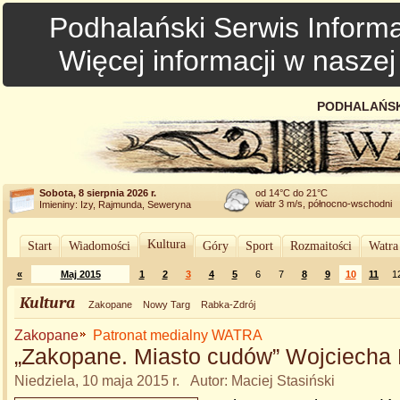
Podhalański Serwis Informa
Więcej informacji w nasze
PODHALAŃSK
Sobota, 8 sierpnia 2026 r.
od 14°C do 21°C
wiatr 3 m/s, północno-wschodni
Imieniny: Izy, Rajmunda, Seweryna
Kultura
Start
Wiadomości
Góry
Sport
Rozmaitości
Watra
«
Maj 2015
1
2
3
4
5
6
7
8
9
10
11
1
Kultura
Zakopane
Nowy Targ
Rabka-Zdrój
Zakopane
Patronat medialny WATRA
„Zakopane. Miasto cudów” Wojciecha
Niedziela, 10 maja 2015 r. Autor: Maciej Stasiński