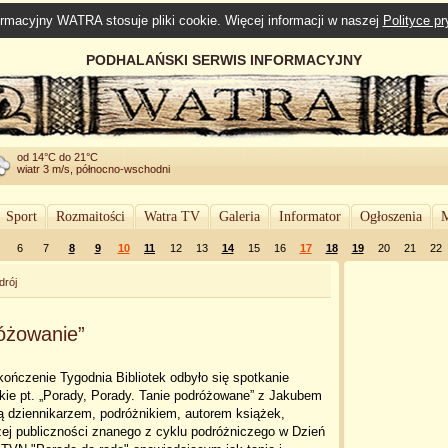
rmacyjny WATRA stosuje pliki cookie. Więcej informacji w naszej
Polityce p
PODHALAŃSKI SERWIS INFORMACYJNY
od 14°C do 21°C
wiatr 3 m/s, północno-wschodni
Sport
Rozmaitości
Watra TV
Galeria
Informator
Ogłoszenia
M
6
7
8
9
10
11
12
13
14
15
16
17
18
19
20
21
22
drój
różowanie”
ończenie Tygodnia Bibliotek odbyło się spotkanie
kie pt. „Porady, Porady. Tanie podróżowane” z Jakubem
ą dziennikarzem, podróżnikiem, autorem książek,
ej publiczności znanego z cyklu podróżniczego w Dzień