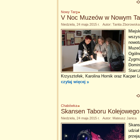
Nowy Targ
V Noc Muzeów w Nowym Ta
Niedziela, 24 maja 2015 r. Autor: Tanita Zborowska
Miejs
wszyst
nowota
Muzeó
Ogóln
Zygmun
Domin
Starc
Krzysztofek, Karolina Hornik oraz Kacper L
czytaj więcej
Chabówka
Skansen Taboru Kolejoweg
Niedziela, 24 maja 2015 r. Autor: Mateusz Janica
Skans
udział
przej