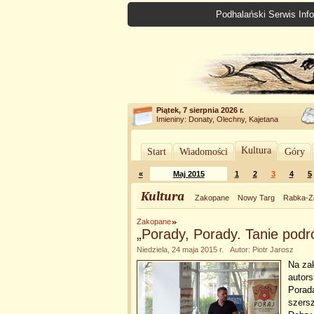
Podhalański Serwis Info
Piątek, 7 sierpnia 2026 r.
Imieniny: Donaty, Olechny, Kajetana
Kultura
Start
Wiadomości
Góry
«
Maj 2015
1
2
3
4
5
Kultura
Zakopane
Nowy Targ
Rabka-Z
Zakopane
„Porady, Porady. Tanie pod
Niedziela, 24 maja 2015 r. Autor: Piotr Jarosz
Na zak
autors
Porad
szersz