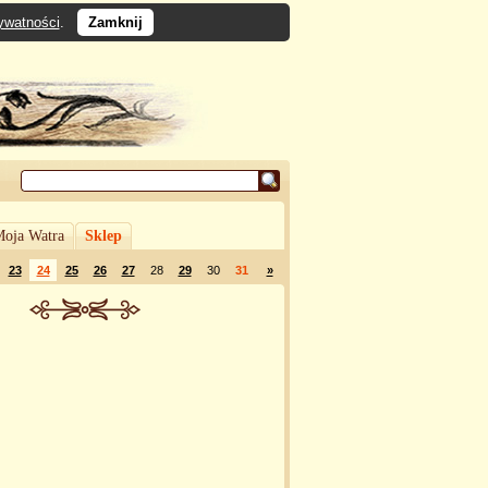
rywatności
.
Zamknij
oja Watra
Sklep
23
24
25
26
27
28
29
30
31
»