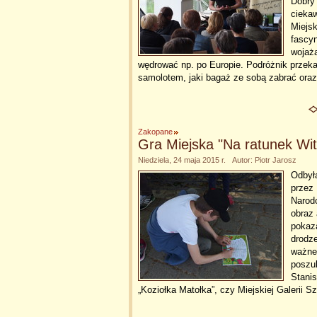
Dobry 
ciekaw
Miejsk
fascyn
wojaża
wędrować np. po Europie. Podróżnik przek
samolotem, jaki bagaż ze sobą zabrać oraz
Zakopane
Gra Miejska "Na ratunek Wi
Niedziela, 24 maja 2015 r. Autor: Piotr Jarosz
Odbył
przez 
Narodo
obraz 
pokaz
drodz
ważne 
poszu
Stanis
„Koziołka Matołka”, czy Miejskiej Galerii S