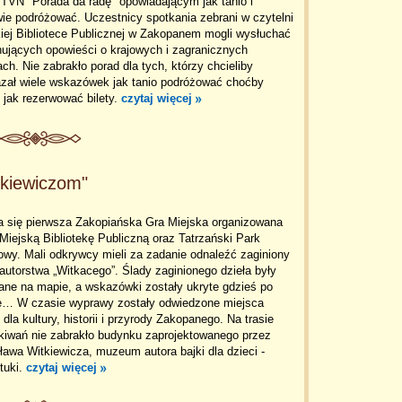
TVN "Porada da radę" opowiadającym jak tanio i
ie podróżować. Uczestnicy spotkania zebrani w czytelni
iej Bibliotece Publicznej w Zakopanem mogli wysłuchać
ujących opowieści o krajowych i zagranicznych
ch. Nie zabrakło porad dla tych, którzy chcieliby
azał wiele wskazówek jak tanio podróżować choćby
 jak rezerwować bilety.
czytaj więcej
tkiewiczom"
a się pierwsza Zakopiańska Gra Miejska organizowana
Miejską Bibliotekę Publiczną oraz Tatrzański Park
wy. Mali odkrywcy mieli za zadanie odnaleźć zaginiony
autorstwa „Witkacego”. Ślady zaginionego dzieła były
ane na mapie, a wskazówki zostały ukryte gdzieś po
e… W czasie wyprawy zostały odwiedzone miejsca
dla kultury, historii i przyrody Zakopanego. Na trasie
kiwań nie zabrakło budynku zaprojektowanego przez
ława Witkiewicza, muzeum autora bajki dla dzieci -
ztuki.
czytaj więcej