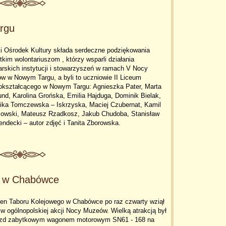
rgu
ki Ośrodek Kultury składa serdeczne podziękowania
kim wolontariuszom , którzy wsparli działania
rskich instytucji i stowarzyszeń w ramach V Nocy
w w Nowym Targu, a byli to uczniowie II Liceum
okształcącego w Nowym Targu: Agnieszka Pater, Marta
d, Karolina Grońska, Emilia Hajduga, Dominik Bielak,
ika Tomczewska – Iskrzyska, Maciej Czubernat, Kamil
zowski, Mateusz Rzadkosz, Jakub Chudoba, Stanisław
endecki – autor zdjęć i Tanita Zborowska.
o w Chabówce
en Taboru Kolejowego w Chabówce po raz czwarty wziął
 w ogólnopolskiej akcji Nocy Muzeów. Wielką atrakcją był
azd zabytkowym wagonem motorowym SN61 - 168 na