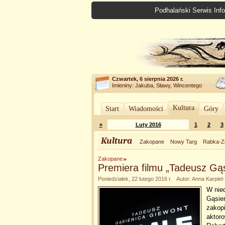
Podhalański Serwis Info
Czwartek, 6 sierpnia 2026 r.
Imieniny: Jakuba, Sławy, Wincentego
Kultura
Start
Wiadomości
Góry
«
Luty 2016
1
2
3
Kultura
Zakopane
Nowy Targ
Rabka-Z
Zakopane
Premiera filmu „Tadeusz Gąs
Poniedziałek, 22 lutego 2016 r. Autor: Anna Kar
W nied
Gąsie
zakop
aktoro