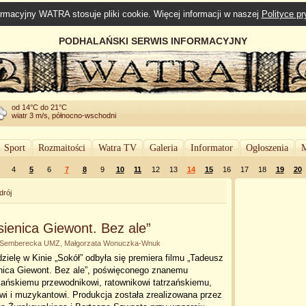
rmacyjny WATRA stosuje pliki cookie. Więcej informacji w naszej
Polityce p
PODHALAŃSKI SERWIS INFORMACYJNY
od 14°C do 21°C
wiatr 3 m/s, północno-wschodni
Sport
Rozmaitości
Watra TV
Galeria
Informator
Ogłoszenia
M
4
5
6
7
8
9
10
11
12
13
14
15
16
17
18
19
20
drój
ienica Giewont. Bez ale”
piel-Semberecka UMZ, Małgorzata Wonuczka-Wnuk
zielę w Kinie „Sokół” odbyła się premiera filmu „Tadeusz
nica Giewont. Bez ale”, poświęconego znanemu
iańskiemu przewodnikowi, ratownikowi tatrzańskiemu,
wi i muzykantowi. Produkcja została zrealizowana przez