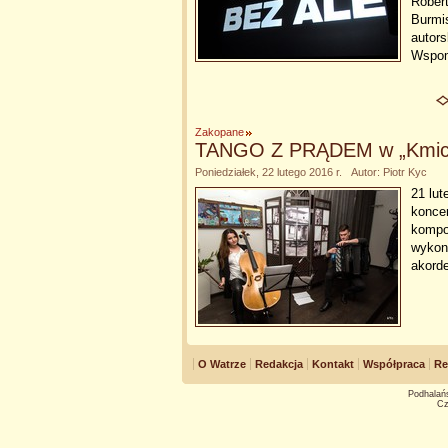
Rober
Burmi
autors
Wspom
Zakopane
TANGO Z PRĄDEM w „Kmic
Poniedziałek, 22 lutego 2016 r. Autor: Piotr Kyc
21 lut
koncer
kompoz
wykona
akord
O Watrze
Redakcja
Kontakt
Współpraca
Re
Podhalańs
Cz