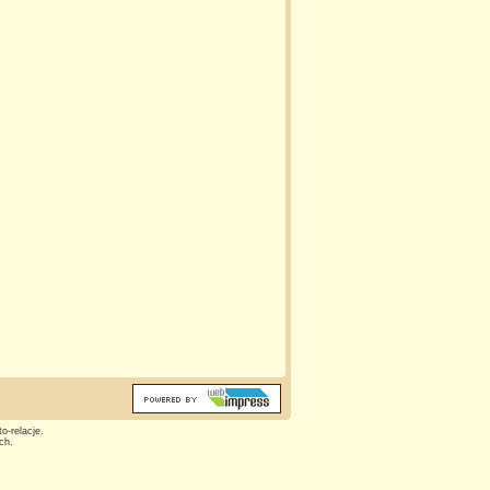
o-relacje.
ch.