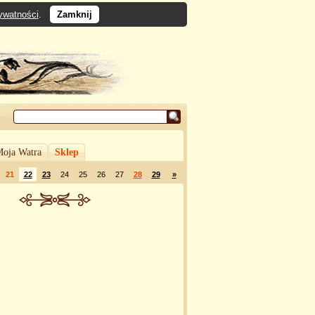
rywatności
.
Zamknij
oja Watra
Sklep
21
22
23
24
25
26
27
28
29
»