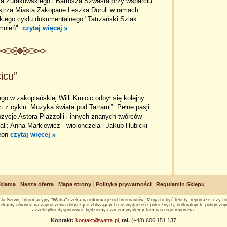
ta Żurakowskiego i Bartosza Szwasta przy wsparciu
strza Miasta Zakopane Leszka Doruli w ramach
kiego cyklu dokumentalnego "Tatrzański Szlak
nień".
czytaj więcej
icu”
ego w zakopiańskiej Willi Kmicic odbył się kolejny
t z cyklu „Muzyka świata pod Tatrami”. Pełne pasji
ycje Astora Piazzolli i innych znanych twórców
li: Anna Markiewicz - wiolonczela i Jakub Hubicki –
eon
czytaj więcej
klama
Nasza oferta
Mapa strony
Polityka prywatności
Regulamin Sklepu
ki Serwis Informacyjny "Watra" czeka na informacje od Internautów. Mogą to być teksty, reportaże, czy fot
ekamy również na zaproszenia dotyczące zbliżających się wydarzeń społecznych, kulturalnych, polityczny
Jeżeli tylko dysponować będziemy czasem wyślemy tam naszego reportera.
Kontakt:
kontakt@watra.pl
,
tel.
(+48) 606 151 137