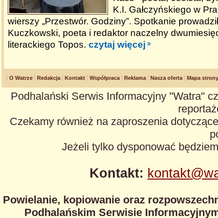
K.I. Gałczyńskiego w Pra
wierszy „Przestwór. Godziny”. Spotkanie prowadził
Kuczkowski, poeta i redaktor naczelny dwumiesię
literackiego Topos.
czytaj więcej
O Watrze
Redakcja
Kontakt
Współpraca
Reklama
Nasza oferta
Mapa stron
Podhalański Serwis Informacyjny "Watra" cz
reportaże
Czekamy również na zaproszenia dotyczące z
p
Jeżeli tylko dysponować będzie
Kontakt:
kontakt@wa
Powielanie, kopiowanie oraz rozpowszechn
Podhalańskim Serwisie Informacyjnym