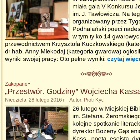
miała gala V Konkursu 
im. J. Tawłowicza. Na te
organizowany przez Tyg
Podhalański poeci nadesł
w tym tylko 14 gwarowyc
przewodnictwem Krzysztofa Kuczkowskiego (kategor
dr hab. Anny Mlekodaj (kategoria gwarowa) ogłosi
wyniki swojej pracy: Oto pełne wyniki:
czytaj więc
Zakopane
„Przestwór. Godziny” Wojciecha Kass
Niedziela, 28 lutego 2016 r. Autor: Piotr Kyc
26 lutego w Miejskiej Bib
im. Stefana. Żeromskiego
kolejne spotkanie literac
dyrektor Bożeny Gąsieni
Kass - poeta, eseista, d