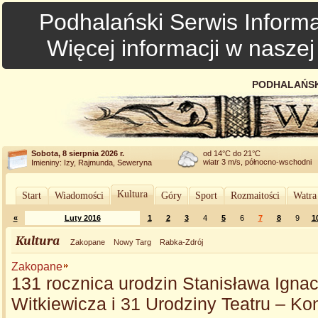
Podhalański Serwis Informa
Więcej informacji w nasze
PODHALAŃSK
Sobota, 8 sierpnia 2026 r.
od 14°C do 21°C
wiatr 3 m/s, północno-wschodni
Imieniny: Izy, Rajmunda, Seweryna
Kultura
Start
Wiadomości
Góry
Sport
Rozmaitości
Watra
«
Luty 2016
1
2
3
4
5
6
7
8
9
1
Kultura
Zakopane
Nowy Targ
Rabka-Zdrój
Zakopane
131 rocznica urodzin Stanisława Igna
Witkiewicza i 31 Urodziny Teatru – Ko