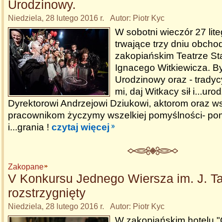
Urodzinowy.
Niedziela, 28 lutego 2016 r. Autor: Piotr Kyc
W sobotni wieczór 27 lit
trwające trzy dniu obcho
zakopiańskim Teatrze St
Ignacego Witkiewicza. By
Urodzinowy oraz - tradycy
mi, daj Witkacy sił i...uro
Dyrektorowi Andrzejowi Dziukowi, aktorom oraz w
pracownikom życzymy wszelkiej pomyślności- pom
i...grania !
czytaj więcej
Zakopane
V Konkursu Jednego Wiersza im. J. T
rozstrzygnięty
Niedziela, 28 lutego 2016 r. Autor: Piotr Kyc
W zakopiańskim hotelu 