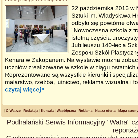
22 października 2016 w Mi
Sztuki im. Władysława H
odbyło się powtórne otw
"Nowoczesna szkoła z tra
istotną częścią uroczys
Jubileuszu 140-lecia Szk
Zespołu Szkół Plastyczn
Kenara w Zakopanem. Na wystawie można zobac
uczniów zrealizowane w szkole w ciągu ostatnich 
Reprezentowane są wszystkie kierunki i specjaliza
malarstwo, rzeźba, lutnictwo, reklama wizualna i fo
czytaj więcej
O Watrze
Redakcja
Kontakt
Współpraca
Reklama
Nasza oferta
Mapa stron
Podhalański Serwis Informacyjny "Watra" cz
reportaże