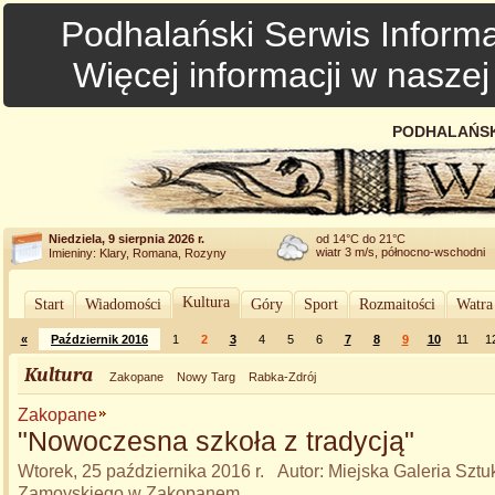
Podhalański Serwis Informa
Więcej informacji w nasze
PODHALAŃSK
Niedziela, 9 sierpnia 2026 r.
od 14°C do 21°C
wiatr 3 m/s, północno-wschodni
Imieniny: Klary, Romana, Rozyny
Kultura
Start
Wiadomości
Góry
Sport
Rozmaitości
Watra
«
Październik 2016
1
2
3
4
5
6
7
8
9
10
11
1
Kultura
Zakopane
Nowy Targ
Rabka-Zdrój
Zakopane
"Nowoczesna szkoła z tradycją"
Wtorek, 25 października 2016 r. Autor: Miejska Galeria Sztu
Zamoyskiego w Zakopanem