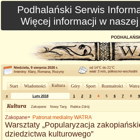
Podhalański Serwis Informa
Więcej informacji w nasze
PODHALAŃSK
Niedziela, 9 sierpnia 2026 r.
od 14°C do 21°C
wiatr 3 m/s, północno-wschodni
Imieniny: Klary, Romana, Rozyny
Kultura
Start
Wiadomości
Góry
Sport
Rozmaitości
Watra
«
Luty 2018
1
2
3
4
5
6
7
8
9
Kultura
Zakopane
Nowy Targ
Rabka-Zdrój
Zakopane
Patronat medialny WATRA
Warsztaty „Popularyzacja zakopiańsk
dziedzictwa kulturowego”