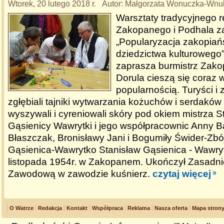
Wtorek, 20 lutego 2018 r. Autor: Małgorzata Wonuczka-Wnu
Warsztaty tradycyjnego rę
Zakopanego i Podhala z
„Popularyzacja zakopiań
dziedzictwa kulturowego”
zaprasza burmistrz Zak
Dorula cieszą się coraz 
popularnością. Turyści i
zgłębiali tajniki wytwarzania kożuchów i serdaków 
wyszywali i cyreniowali skóry pod okiem mistrza S
Gąsienicy Wawrytki i jego współpracownic Anny B
Błaszczak, Bronisławy Jani i Bogumiły Świder-Zbój
Gąsienica-Wawrytko Stanisław Gąsienica - Wawrytk
listopada 1954r. w Zakopanem. Ukończył Zasadni
Zawodową w zawodzie kuśnierz.
czytaj więcej
O Watrze
Redakcja
Kontakt
Współpraca
Reklama
Nasza oferta
Mapa stron