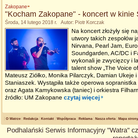
Zakopane
"Kocham Zakopane" - koncert w kinie 
Środa, 14 lutego 2018 r. Autor: Piotr Korczak
Na koncert złożyły się n
utwory takich zespołów ja
Nirvana, Pearl Jam, Euro
Soundgarden, AC/DC i Fa
wykonali je zwycięzcy i l
talent show „The Voice o
Mateusz Ziółko, Monika Pilarczyk, Damian Ukeje i
Staniaszek. Wystąpiła także operowa sopranistka 
oraz Agata Kamykowska (taniec) i orkiestra Filhar
źródło: UM Zakopane
czytaj więcej
O Watrze
Redakcja
Kontakt
Współpraca
Reklama
Nasza oferta
Mapa stron
Podhalański Serwis Informacyjny "Watra" cz