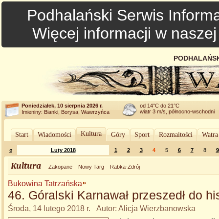
Podhalański Serwis Informa
Więcej informacji w nasze
PODHALAŃSK
Poniedziałek, 10 sierpnia 2026 r.
od 14°C do 21°C
wiatr 3 m/s, północno-wschodni
Imieniny: Bianki, Borysa, Wawrzyńca
Kultura
Start
Wiadomości
Góry
Sport
Rozmaitości
Watra
«
Luty 2018
1
2
3
4
5
6
7
8
9
Kultura
Zakopane
Nowy Targ
Rabka-Zdrój
Bukowina Tatrzańska
46. Góralski Karnawał przeszedł do hi
Środa, 14 lutego 2018 r. Autor: Alicja Wierzbanowska