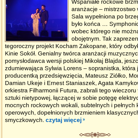
Wspaniałe rockowe brzmi
aranżacje – mistrzostwo
Sala wypełniona po brzeg
było końca … Symphonic
wobec którego nie możn
obojętnym. Tak zaprezen
tegoroczny projekt Kocham Zakopane, który odbył 
Kinie Sokół. Genialny twórca aranżacji muzycznyc
pomysłodawca wersji polskiej Mikołaj Blajda, jeszc
zdumiewająca Sylwia Lorens – sopranistka, która 
producentką przedsięwzięcia, Mateusz Ziółko, Mon
Damian Ukeje i Ernest Staniaszek, Agata Kamyk
orkiestra Filharmonii Futura, zabrali tego wieczor
sztuki nietypowej, łączącej w sobie potęgę elektry
mocnych rockowych wokali, subtelnych i pełnych
operowych, dopełnionych brzmieniem klasycznyc
smyczkowych.
czytaj więcej