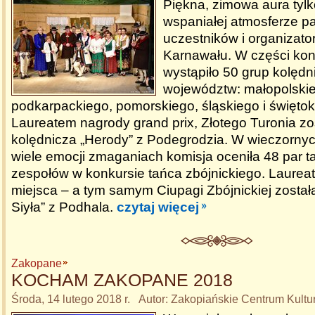
Piękna, zimowa aura tyl
wspaniałej atmosferze p
uczestników i organizat
Karnawału. W części ko
wystąpiło 50 grup kolędn
województw: małopolski
podkarpackiego, pomorskiego, śląskiego i świętok
Laureatem nagrody grand prix, Złotego Turonia zo
kolędnicza „Herody” z Podegrodzia. W wieczorny
wiele emocji zmaganiach komisja oceniła 48 par 
zespołów w konkursie tańca zbójnickiego. Laure
miejsca – a tym samym Ciupagi Zbójnickiej zosta
Siyła” z Podhala.
czytaj więcej
Zakopane
KOCHAM ZAKOPANE 2018
Środa, 14 lutego 2018 r. Autor: Zakopiańskie Centrum Kultu