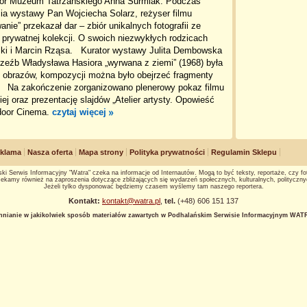
tor Muzeum Tatrzańskiego Anna Surmiak. Podczas
ia wystawy Pan Wojciecha Solarz, reżyser filmu
nie” przekazał dar – zbiór unikalnych fotografii ze
 prywatnej kolekcji. O swoich niezwykłych rodzicach
ski i Marcin Rząsa. Kurator wystawy Julita Dembowska
rzeźb Władysława Hasiora „wyrwana z ziemi” (1968) była
, obrazów, kompozycji można było obejrzeć fragmenty
w. Na zakończenie zorganizowano plenerowy pokaz filmu
j oraz prezentację slajdów „Atelier artysty. Opowieść
tdoor Cinema.
czytaj więcej
klama
Nasza oferta
Mapa strony
Polityka prywatności
Regulamin Sklepu
ki Serwis Informacyjny "Watra" czeka na informacje od Internautów. Mogą to być teksty, reportaże, czy fot
ekamy również na zaproszenia dotyczące zbliżających się wydarzeń społecznych, kulturalnych, polityczny
Jeżeli tylko dysponować będziemy czasem wyślemy tam naszego reportera.
Kontakt:
kontakt@watra.pl
,
tel.
(+48) 606 151 137
hnianie w jakikolwiek sposób materiałów zawartych w Podhalańskim Serwisie Informacyjnym WATRA