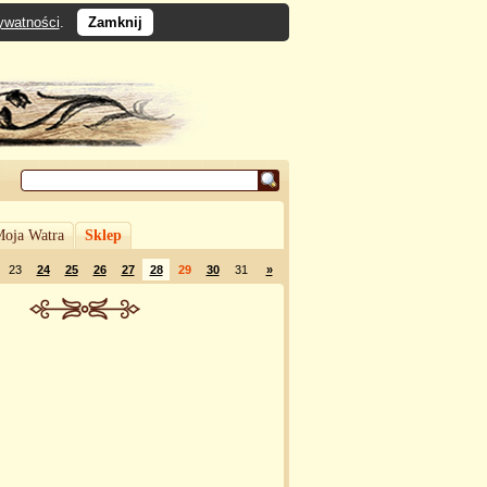
rywatności
.
Zamknij
oja Watra
Sklep
23
24
25
26
27
28
29
30
31
»