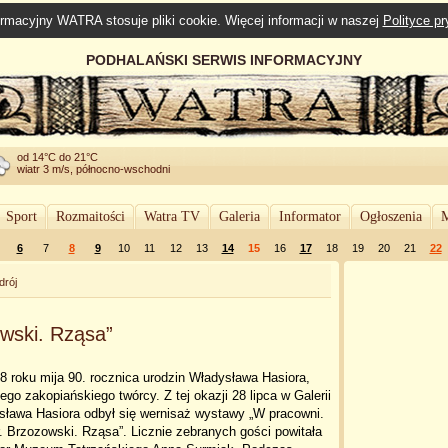
rmacyjny WATRA stosuje pliki cookie. Więcej informacji w naszej
Polityce p
PODHALAŃSKI SERWIS INFORMACYJNY
od 14°C do 21°C
wiatr 3 m/s, północno-wschodni
Sport
Rozmaitości
Watra TV
Galeria
Informator
Ogłoszenia
M
6
7
8
9
10
11
12
13
14
15
16
17
18
19
20
21
22
drój
owski. Rząsa”
 roku mija 90. rocznica urodzin Władysława Hasiora,
ego zakopiańskiego twórcy. Z tej okazji 28 lipca w Galerii
sława Hasiora odbył się wernisaż wystawy „W pracowni.
. Brzozowski. Rząsa”. Licznie zebranych gości powitała