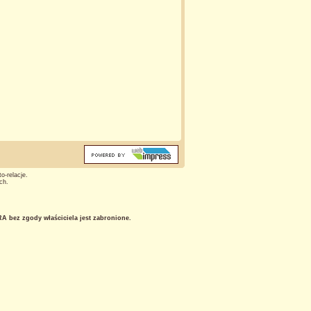
o-relacje.
ch.
 bez zgody właściciela jest zabronione.