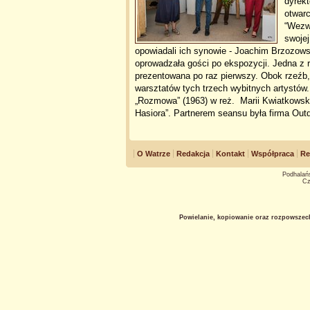
dyrek
otwarc
“Wezwa
swojej
opowiadali ich synowie - Joachim Brzozow
oprowadzała gości po ekspozycji. Jedna z 
prezentowana po raz pierwszy. Obok rzeźb
warsztatów tych trzech wybitnych artystó
„Rozmowa” (1963) w reż. Marii Kwiatkowskie
Hasiora”. Partnerem seansu była firma Ou
O Watrze
Redakcja
Kontakt
Współpraca
Re
Podhalańs
Cz
Powielanie, kopiowanie oraz rozpowszec