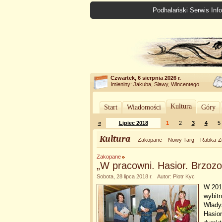
Podhalański Serwis Info
Czwartek, 6 sierpnia 2026 r.
Imieniny: Jakuba, Sławy, Wincentego
Kultura
Start
Wiadomości
Góry
«
Lipiec 2018
1
2
3
4
5
Kultura
Zakopane
Nowy Targ
Rabka-Z
Zakopane
„W pracowni. Hasior. Brzoz
Sobota, 28 lipca 2018 r. Autor: Piotr Kyc
W 2018
wybitn
Włady
Hasior