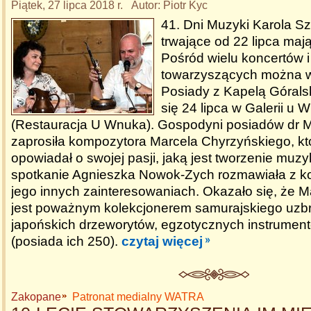
Piątek, 27 lipca 2018 r. Autor: Piotr Kyc
41. Dni Muzyki Karola 
trwające od 22 lipca maj
Pośród wielu koncertów i
towarzyszących można 
Posiady z Kapelą Góralsk
się 24 lipca w Galerii u 
(Restauracja U Wnuka). Gospodyni posiadów dr 
zaprosiła kompozytora Marcela Chyrzyńskiego, kt
opowiadał o swojej pasji, jaką jest tworzenie muz
spotkanie Agnieszka Nowok-Zych rozmawiała z k
jego innych zainteresowaniach. Okazało się, że M
jest poważnym kolekcjonerem samurajskiego uzbr
japońskich drzeworytów, egzotycznych instrumentów
(posiada ich 250).
czytaj więcej
Zakopane
Patronat medialny WATRA