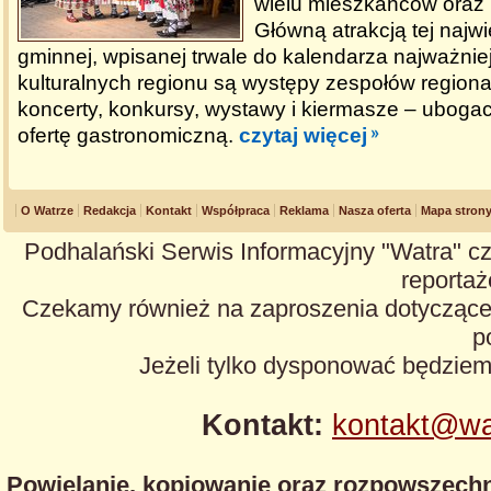
wielu mieszkańców oraz l
Główną atrakcją tej najw
gminnej, wpisanej trwale do kalendarza najważni
kulturalnych regionu są występy zespołów regiona
koncerty, konkursy, wystawy i kiermasze – ubog
ofertę gastronomiczną.
czytaj więcej
O Watrze
Redakcja
Kontakt
Współpraca
Reklama
Nasza oferta
Mapa stron
Podhalański Serwis Informacyjny "Watra" cz
reportaże
Czekamy również na zaproszenia dotyczące z
p
Jeżeli tylko dysponować będzie
Kontakt:
kontakt@wa
Powielanie, kopiowanie oraz rozpowszechn