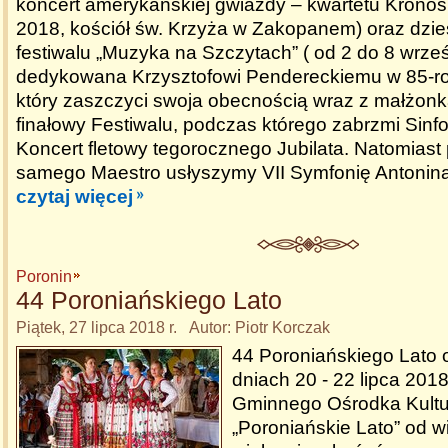
koncert amerykańskiej gwiazdy – kwartetu Kronos
2018, kościół św. Krzyża w Zakopanem) oraz dzie
festiwalu „Muzyka na Szczytach” ( od 2 do 8 wrze
dedykowana Krzysztofowi Pendereckiemu w 85-ro
który zaszczyci swoja obecnością wraz z małżonk
finałowy Festiwalu, podczas którego zabrzmi Sinfon
Koncert fletowy tegorocznego Jubilata. Natomiast
samego Maestro usłyszymy VII Symfonię Antonin
czytaj więcej
Poronin
44 Poroniańskiego Lato
Piątek, 27 lipca 2018 r. Autor: Piotr Korczak
44 Poroniańskiego Lato 
dniach 20 - 22 lipca 2018
Gminnego Ośrodka Kultur
„Poroniańskie Lato” od wi