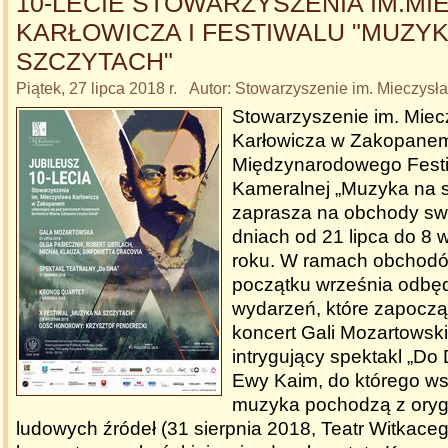
10-LECIE STOWARZYSZENIA IM.M
KARŁOWICZA I FESTIWALU "MUZYK
SZCZYTACH"
Piątek, 27 lipca 2018 r. Autor: Stowarzyszenie im. Mieczys
Stowarzyszenie im. Mie
Karłowicza w Zakopanem
Międzynarodowego Festi
Kameralnej „Muzyka na s
zaprasza na obchody swo
dniach od 21 lipca do 8 
roku. W ramach obchodów
początku września odbędz
wydarzeń, które zapoczą
koncert Gali Mozartowskie
intrygujący spektakl „Do 
Ewy Kaim, do którego wsz
muzyka pochodzą z oryg
ludowych źródeł (31 sierpnia 2018, Teatr Witkac