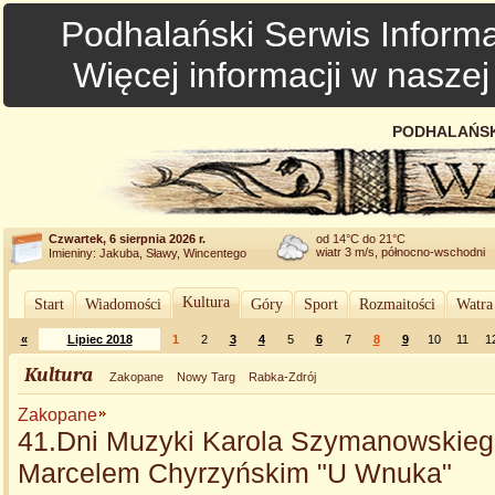
Podhalański Serwis Informa
Więcej informacji w nasze
PODHALAŃSK
Czwartek, 6 sierpnia 2026 r.
od 14°C do 21°C
wiatr 3 m/s, północno-wschodni
Imieniny: Jakuba, Sławy, Wincentego
Kultura
Start
Wiadomości
Góry
Sport
Rozmaitości
Watra
«
Lipiec 2018
1
2
3
4
5
6
7
8
9
10
11
1
Kultura
Zakopane
Nowy Targ
Rabka-Zdrój
Zakopane
41.Dni Muzyki Karola Szymanowskiego
Marcelem Chyrzyńskim "U Wnuka"