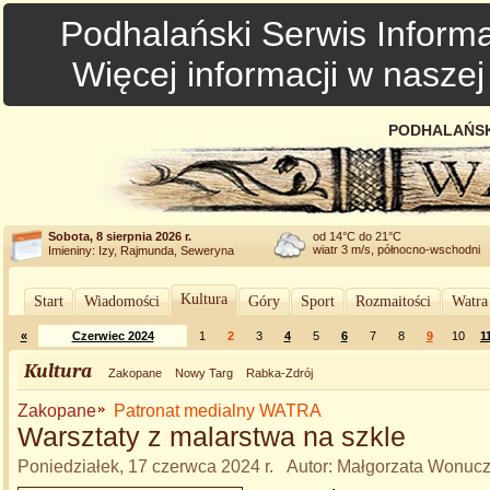
Podhalański Serwis Informa
Więcej informacji w nasze
PODHALAŃSK
Sobota, 8 sierpnia 2026 r.
od 14°C do 21°C
wiatr 3 m/s, północno-wschodni
Imieniny: Izy, Rajmunda, Seweryna
Kultura
Start
Wiadomości
Góry
Sport
Rozmaitości
Watra
«
Czerwiec 2024
1
2
3
4
5
6
7
8
9
10
1
Kultura
Zakopane
Nowy Targ
Rabka-Zdrój
Zakopane
Patronat medialny WATRA
Warsztaty z malarstwa na szkle
Poniedziałek, 17 czerwca 2024 r. Autor: Małgorzata Wonu