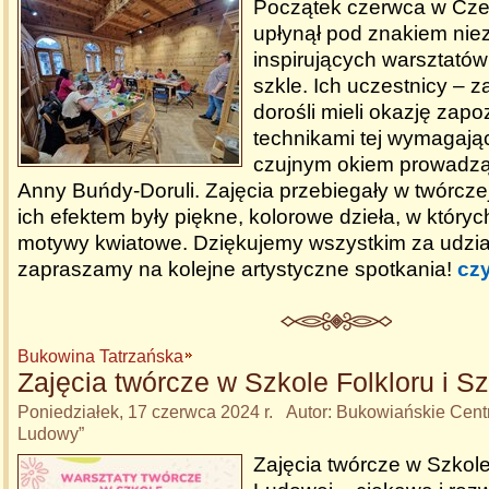
Początek czerwca w Cz
upłynął pod znakiem nie
inspirujących warsztatów
szkle. Ich uczestnicy – z
dorośli mieli okazję zapo
technikami tej wymagając
czujnym okiem prowadząc
Anny Buńdy-Doruli. Zajęcia przebiegały w twórcze
ich efektem były piękne, kolorowe dzieła, w który
motywy kwiatowe. Dziękujemy wszystkim za udział 
zapraszamy na kolejne artystyczne spotkania!
czy
Bukowina Tatrzańska
Zajęcia twórcze w Szkole Folkloru i S
Poniedziałek, 17 czerwca 2024 r. Autor: Bukowiańskie Cen
Ludowy”
Zajęcia twórcze w Szkole 