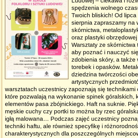
Ludowej – ciekawa i rozw
spędzenia wolnego czasu
Twoich bliskich! Od lipc
sierpnia zapraszamy na 
skórnictwa, metaloplastyk
oraz plastyki obrzędowej 
Warsztaty ze skórnictwa 
aby poznać i nauczyć się
zdobienia skóry, a takż
torebek i opasków. Metal
dziedzina twórczości ob
artystycznych przedmiot
warsztatach uczestnicy zapoznają się technikami 
które pozwalają na wykonanie spinek góralskich, 
elementów pasa zbójnickiego. Haft na suknie. Pię
męskie cuchy czy portki to można by rzec góralska 
igłą malowana… Podczas zajęć uczestnicy poznają
techniki haftu, ale również specyfikę i różnorodn
charakterystycznych dla poszczególnych miejsco