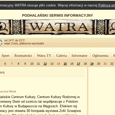
rmacyjny WATRA stosuje pliki cookie. Więcej informacji w naszej
Polityce p
PODHALAŃSKI SERWIS INFORMACYJNY
od 14°C do 21°C
wiatr 3 m/s, północno-wschodni
Sport
Rozmaitości
Watra TV
Galeria
Informator
Ogłoszenia
M
6
7
8
9
10
11
12
13
14
15
16
17
18
19
20
21
22
drój
onuczka-Wnuk
iańskie Centrum Kultury, Centrum Kultury Rodzimej w
Czerwony Dwór od sześciu lat współpracuje z Polskim
 Kultury w Budapeszcie na Węgrzech. Efektem tej
racy jest otwarta 30 listopada wystawa Zofii Szwajnos