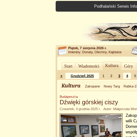
Podhalański Serwis Info
Piątek, 7 sierpnia 2026 r.
Imieniny: Donaty, Olechny, Kajetana
Kultura
Start
Wiadomości
Góry
«
Grudzień 2025
1
2
3
4
5
Kultura
Zakopane
Nowy Targ
Rabka-Z
Budapeszt
Dźwięki górskiej ciszy
Czwartek, 4 grudnia 2025 r. Autor: Małgorzata W
Zakop
willi 
Domem
współp