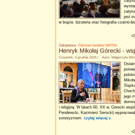
zatytu
wysta
zatyt
jest m
w brązie, biżuteria oraz fotografia czarno-bi
Zakopane
Patronat medialny WATRA
Henryk Mikołaj Górecki - w
Czwartek, 4 grudnia 2025 r. Autor: Małgorzata W
Ostat
poświ
polski
Mikoł
Śląska
Chocho
jego m
domin
i religijną. W latach 60. XX w. Górecki wsp
Penderecki, Kazimierz Serocki) wypracowa
sonoryzmem.
czytaj więcej