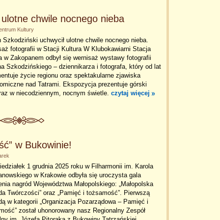
 ulotne chwile nocnego nieba
entrum Kultury
 Szkodziński uchwycił ulotne chwile nocnego nieba.
aż fotografii w Stacji Kultura W Klubokawiarni Stacja
a w Zakopanem odbył się wernisaż wystawy fotografii
a Szkodzińskiego – dziennikarza i fotografa, który od lat
ntuje życie regionu oraz spektakularne zjawiska
omiczne nad Tatrami. Ekspozycja prezentuje górski
braz w niecodziennym, nocnym świetle.
czytaj więcej
ść” w Bukowinie!
arek
edziałek 1 grudnia 2025 roku w Filharmonii im. Karola
nowskiego w Krakowie odbyła się uroczysta gala
enia nagród Województwa Małopolskiego: „Małopolska
da Twórczości” oraz „Pamięć i tożsamość”. Pierwszą
ą w kategorii „Organizacja Pozarządowa – Pamięć i
mość” został uhonorowany nasz Regionalny Zespół
lny im. Józefa Pitoraka z Bukowiny Tatrzańskiej,