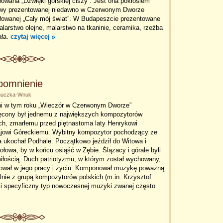
łowana „Dźwięki górskiej ciszy”. Jest ona pokłosiem
wy prezentowanej niedawno w Czerwonym Dworze
ułowanej „Cały mój świat”. W Budapeszcie prezentowane
alarstwo olejne, malarstwo na tkaninie, ceramika, rzeźba
ała.
czytaj więcej
spomnienie
onuczka-Wnuk
ni w tym roku „Wieczór w Czerwonym Dworze”
ęcony był jednemu z największych kompozytorów
ch, zmarłemu przed piętnastoma laty Henrykowi
ajowi Góreckiemu. Wybitny kompozytor pochodzący ze
 ukochał Podhale. Początkowo jeździł do Witowa i
łowa, by w końcu osiąść w Zębie. Ślązacy i górale byli
iłością. Duch patriotyzmu, w którym został wychowany,
ował w jego pracy i życiu. Komponował muzykę poważną
ólnie z grupą kompozytorów polskich (m.in. Krzysztof
li specyficzny typ nowoczesnej muzyki zwanej często