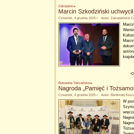
Zakopane
Marcin Szkodziński uchwycił
Czwartek, 4 grudnia 2025 r. Autor: Zakopiańskie C
Marcin
Wernis
Kultur
Marcin
dokume
astron
krajo
Bukowina Tatrzańska
Nagroda „Pamięć i Tożsamo
Czwartek, 4 grudnia 2025 r. Autor: Bartłomiej Kosz
W poni
Szyma
wręcz
Nagro
Nagrod
Tożsa
Teatra