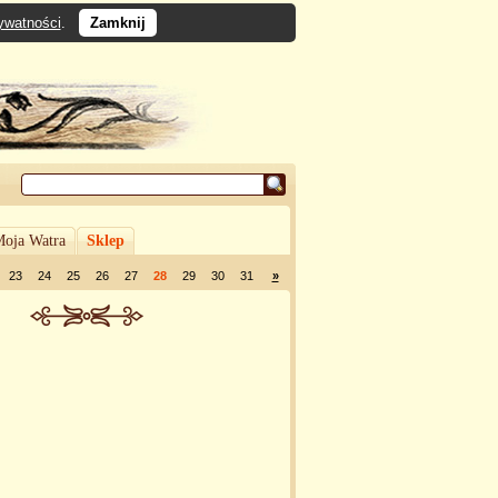
rywatności
.
Zamknij
oja Watra
Sklep
23
24
25
26
27
28
29
30
31
»