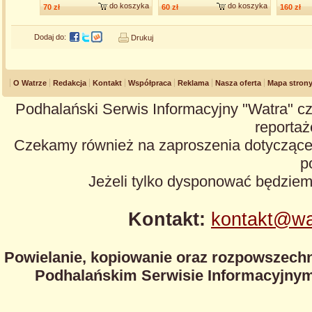
do koszyka
do koszyka
70 zł
60 zł
160 zł
Dodaj do:
Drukuj
O Watrze
Redakcja
Kontakt
Współpraca
Reklama
Nasza oferta
Mapa stron
Podhalański Serwis Informacyjny "Watra" cz
reportaże
Czekamy również na zaproszenia dotyczące z
p
Jeżeli tylko dysponować będzie
Kontakt:
kontakt@wa
Powielanie, kopiowanie oraz rozpowszechn
Podhalańskim Serwisie Informacyjnym