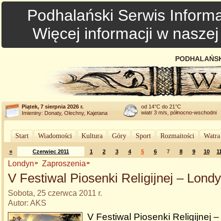
Podhalański Serwis Informa
Więcej informacji w nasze
PODHALAŃSK
Piątek, 7 sierpnia 2026 r.
od 14°C do 21°C
wiatr 3 m/s, północno-wschodni
Imieniny: Donaty, Olechny, Kajetana
Start
Wiadomości
Kultura
Góry
Sport
Rozmaitości
Watra
«
Czerwiec 2011
1
2
3
4
5
6
7
8
9
10
1
Londyn
Zaproszenia
V Festiwal Piosenki Religijnej – Lond
Sobota, 25 czerwca 2011 r.
Autor: AKS
V Festiwal Piosenki Religijnej