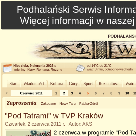
Podhalański Serwis Informa
Więcej informacji w nasze
PODHALAŃSK
Niedziela, 9 sierpnia 2026 r.
od 14°C do 21°C
wiatr 3 m/s, północno-wschodni
Imieniny: Klary, Romana, Rozyny
Start
Wiadomości
Kultura
Góry
Sport
Rozmaitości
Watra
«
Czerwiec 2011
1
2
3
4
5
6
7
8
9
10
1
Zaproszenia
Zakopane
Nowy Targ
Rabka-Zdrój
"Pod Tatrami" w TVP Kraków
Czwartek, 2 czerwca 2011 r. Autor: AKS
2 czerwca w programie "Pod Ta