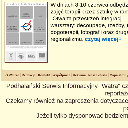
W dniach 8-10 czerwca odbędzi
zajęć terapii przez sztukę w ra
"Otwarta przestrzeń integracji"
warsztaty: decoupage, rzeźby, 
dogoterapii, fotografii oraz druga
regionalizmu.
czytaj więcej
O Watrze
Redakcja
Kontakt
Współpraca
Reklama
Nasza oferta
Mapa stron
Podhalański Serwis Informacyjny "Watra" cz
reportaże
Czekamy również na zaproszenia dotyczące z
p
Jeżeli tylko dysponować będzie