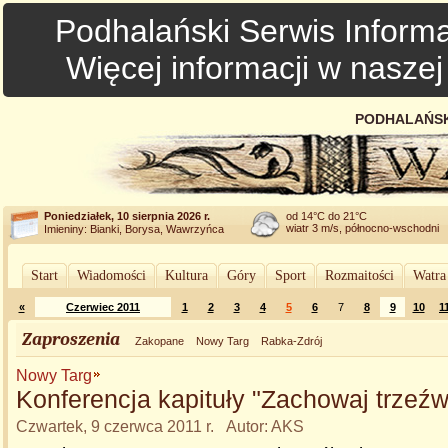
Podhalański Serwis Informa
Więcej informacji w nasze
PODHALAŃSK
Poniedziałek, 10 sierpnia 2026 r.
od 14°C do 21°C
wiatr 3 m/s, północno-wschodni
Imieniny: Bianki, Borysa, Wawrzyńca
Start
Wiadomości
Kultura
Góry
Sport
Rozmaitości
Watra
«
Czerwiec 2011
1
2
3
4
5
6
7
8
9
10
1
Zaproszenia
Zakopane
Nowy Targ
Rabka-Zdrój
Nowy Targ
Konferencja kapituły "Zachowaj trzeź
Czwartek, 9 czerwca 2011 r. Autor: AKS