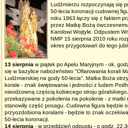
Ludźmierzu rozpoczynają się p
50-lecia koronacji cudownej fig
roku 1963 łączy się z faktem p
przez Matkę Bożą ówczesnemu
Karolowi Wojtyle. Odpustem W
NMP 15 sierpnia 2010 roku rozp
okres przygotowań do tego jubi
13 sierpnia
w piątek po Apelu Maryjnym - ok. god
się w bazylice nabożeństwo "Ofiarowania korali M
Ludźmierskiej na gody 50-lecia". Matka Boża otrz
korale - znak świętowania i jedności z ludem Podh
nieodzowną częścią kobiecego stroju góralskiego
przekazywane z pokolenia na pokolenie - z matki 
stanowiły część posagu. Cudowna figura będzie 
przyozdobiona koralami - będzie to znak oczekiwa
50-lecia koronacji.
14 sierpnia
- w przeddzień odpustu - o godz. 22.