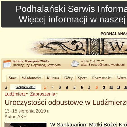
Podhalański Serwis Informa
Więcej informacji w nasze
PODHALAŃSK
Sobota, 8 sierpnia 2026 r.
od 14°C do 21°C
wiatr 3 m/s, północno-wschodni
Imieniny: Izy, Rajmunda, Seweryna
Start
Wiadomości
Kultura
Góry
Sport
Rozmaitości
Watra
«
Sierpień 2010
1
2
3
4
5
6
7
8
9
10
11
1
Ludźmierz
Zaproszenia
Uroczystości odpustowe w Ludźmierz
13–15 sierpnia 2010 r.
Autor: AKS
W Sanktuarium Matki Bożej Kr