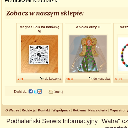
Franciszek Macharski.
Zobacz w naszym sklepie:
Magnes Folk na lodówkę
Aniołek duży III
Nasz
VI
do koszyka
do koszyka
7 zł
16 zł
65 zł
Dodaj do:
Drukuj
O Watrze
Redakcja
Kontakt
Współpraca
Reklama
Nasza oferta
Mapa stron
Podhalański Serwis Informacyjny "Watra" cz