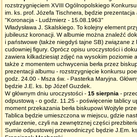
rozstrzygnięciem XVIII Ogólnopolskiego Konkursu P
im. ks. prof. Józefa Tischnera, będzie prezentacj
"Koronacja - Ludźmierz - 15.08.1963"
Władysława J. Skalskiego. To kolejny element pr
jubileusz koronacji. W albumie można znaleźć do
i państwowe (także niegdyś tajne SB) związane z
cudowniej figury. Oprócz opisu uroczystości i d
zawiera kilkadziesiąt zdjęć na wysokim poziomie 
także z momentem uchwycenia berła przez biskup
prezentacji albumu - rozstrzygnięcie konkursu poezji
godz. 24.00 - Msza św. - Pasterka Maryjna. Głó
będzie J.E. ks. bp Józef Guzdek.
W głównym dniu uroczystości -
15 sierpnia
- prze
odpustową - o godz. 11.25 - poświęcenie tablicy u
moment przekazania berła biskupowi Wojtyle prz
Tablica będzie umieszczona w miejscu, gdzie nast
wydarzenie, czyli na zewnętrznej części prezbiteri
Sumie odpustowej przewodniczyć będzie J.Em. ks