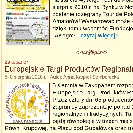
sierpnia 2010 r. na Rynku w N
zostanie rozegrany Tour de Pol
Amatorów! Wystartować może k
dzięki temu wspomóc Fundację
"AKogo?".
czytaj więcej
Zakopane
Europejskie Targi Produktów Regiona
5–8 sierpnia 2010 r. Autor: Anna Karpiel-Semberecka
5 sierpnia w Zakopanem rozpoc
Europejskie Targi Produktów R
Przez cztery dni 65 producentów
zagranicy zaprezentuje ponad
regionalnych i tradycyjnych. Ta
będą równolegle w trzech miejs
Równi Krupowej, na Placu pod Gubałówką oraz n