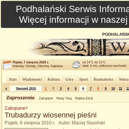
Podhalański Serwis Informa
Więcej informacji w nasze
PODHALAŃSK
Piątek, 7 sierpnia 2026 r.
od 14°C do 21°C
wiatr 3 m/s, północno-wschodni
Imieniny: Donaty, Olechny, Kajetana
Start
Wiadomości
Kultura
Góry
Sport
Rozmaitości
Watra
«
Sierpień 2010
1
2
3
4
5
6
7
8
9
10
11
1
Zaproszenia
Zakopane
Nowy Targ
Rabka-Zdrój
Zakopane
Trubadurzy wiosennej pieśni
Piątek, 6 sierpnia 2010 r. Autor: Maciej Stasiński