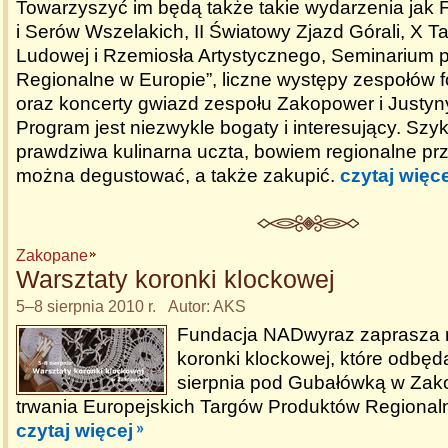
Towarzyszyć im będą także takie wydarzenia jak 
i Serów Wszelakich, II Światowy Zjazd Górali, X Ta
Ludowej i Rzemiosła Artystycznego, Seminarium pt
Regionalne w Europie”, liczne występy zespołów f
oraz koncerty gwiazd zespołu Zakopower i Justyn
Program jest niezwykle bogaty i interesujący. Szyk
prawdziwa kulinarna uczta, bowiem regionalne pr
można degustować, a także zakupić.
czytaj więce
Zakopane
Warsztaty koronki klockowej
5–8 sierpnia 2010 r. Autor: AKS
Fundacja NADwyraz zaprasza n
koronki klockowej, które odbęd
sierpnia pod Gubałówką w Za
trwania Europejskich Targów Produktów Regional
czytaj więcej