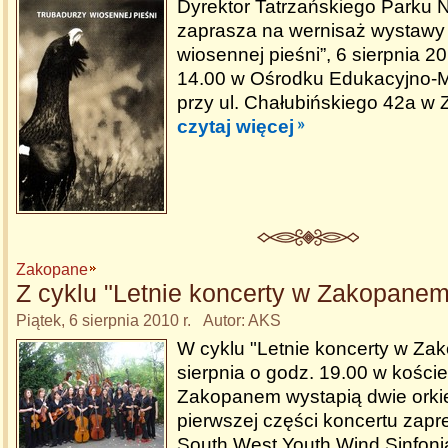
Dyrektor Tatrzańskiego Parku
zaprasza na wernisaż wystawy
wiosennej pieśni”, 6 sierpnia 2
14.00 w Ośrodku Edukacyjno
przy ul. Chałubińskiego 42a w
czytaj więcej
Zakopane
Z cyklu "Letnie koncerty w Zakopanem
Piątek, 6 sierpnia 2010 r. Autor: AKS
W cyklu "Letnie koncerty w Za
sierpnia o godz. 19.00 w kości
Zakopanem wystapią dwie orkies
pierwszej części koncertu zapr
South West Youth Wind Sinfoni