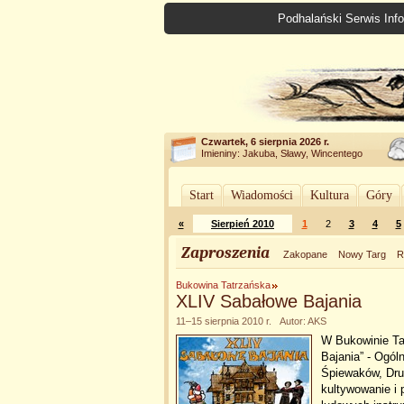
Podhalański Serwis Info
Czwartek, 6 sierpnia 2026 r.
Imieniny: Jakuba, Sławy, Wincentego
Start
Wiadomości
Kultura
Góry
«
Sierpień 2010
1
2
3
4
5
Zaproszenia
Zakopane
Nowy Targ
R
Bukowina Tatrzańska
XLIV Sabałowe Bajania
11–15 sierpnia 2010 r. Autor: AKS
W Bukowinie Tat
Bajania” - Ogól
Śpiewaków, Dru
kultywowanie i 