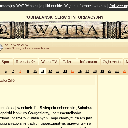
rmacyjny WATRA stosuje pliki cookie. Więcej informacji w naszej
Polityce p
PODHALAŃSKI SERWIS INFORMACYJNY
od 14°C do 21°C
wiatr 3 m/s, północno-wschodni
Sport
Rozmaitości
Watra TV
Galeria
Informator
Ogłoszenia
M
6
7
8
9
10
11
12
13
14
15
16
17
18
19
20
21
22
abka-Zdrój
rzańskiej w dniach 11-15 sierpnia odbędą się „Sabałowe
nopolski Konkurs Gawędziarzy, Instrumentalistów,
żbów i Starostów Weselnych. Jego głównym celem jest
popularyzowanie tradycji gawędziarstwa, śpiewu, gry na