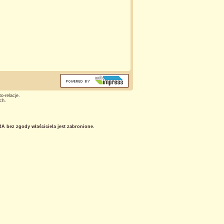
o-relacje.
ch.
 bez zgody właściciela jest zabronione.