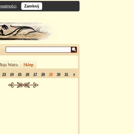
rywatności
.
Zamknij
oja Watra
Sklep
23
24
25
26
27
28
29
30
31
»