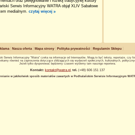
mentach oraz pielęgnowanie i rozwój tradycyjnej kultury
lański Serwis Informacyjny WATRA objął XLIV Sabałowe
atem medialnym.
czytaj więcej
klama
Nasza oferta
Mapa strony
Polityka prywatności
Regulamin Sklepu
ki Serwis Informacyjny "Watra" czeka na informacje od Internautów. Mogą to być teksty, reportaże, czy fot
ekamy również na zaproszenia dotyczące zbliżających się wydarzeń społecznych, kulturalnych, polityczny
Jeżeli tylko dysponować będziemy czasem wyślemy tam naszego reportera.
Kontakt:
kontakt@watra.pl
,
tel.
(+48) 606 151 137
hnianie w jakikolwiek sposób materiałów zawartych w Podhalańskim Serwisie Informacyjnym WATRA