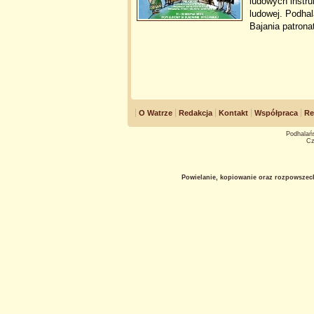
ludowych instru
ludowej. Podha
Bajania patron
O Watrze
Redakcja
Kontakt
Współpraca
Re
Podhalańs
Cz
Powielanie, kopiowanie oraz rozpowszec