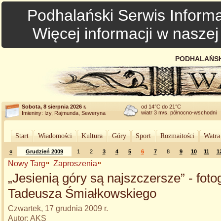
Podhalański Serwis Informa
Więcej informacji w nasze
PODHALAŃSK
Sobota, 8 sierpnia 2026 r.
od 14°C do 21°C
wiatr 3 m/s, północno-wschodni
Imieniny: Izy, Rajmunda, Seweryna
Start
Wiadomości
Kultura
Góry
Sport
Rozmaitości
Watra
«
Grudzień 2009
1
2
3
4
5
6
7
8
9
10
11
1
Nowy Targ
Zaproszenia
„Jesienią góry są najszczersze” - foto
Tadeusza Śmiałkowskiego
Czwartek, 17 grudnia 2009 r.
Autor: AKS