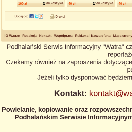
do koszyka
do koszyka
100 zł
40 zł
40 zł
Dodaj do:
Drukuj
O Watrze
Redakcja
Kontakt
Współpraca
Reklama
Nasza oferta
Mapa stron
Podhalański Serwis Informacyjny "Watra" cz
reportaże
Czekamy również na zaproszenia dotyczące z
p
Jeżeli tylko dysponować będzie
Kontakt:
kontakt@wa
Powielanie, kopiowanie oraz rozpowszechn
Podhalańskim Serwisie Informacyjnym