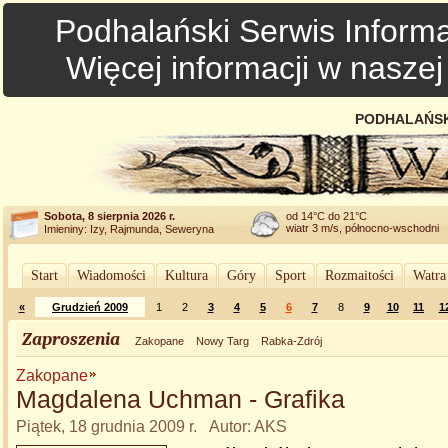
Podhalański Serwis Informa
Więcej informacji w nasze
PODHALAŃSK
Sobota, 8 sierpnia 2026 r.
od 14°C do 21°C
wiatr 3 m/s, północno-wschodni
Imieniny: Izy, Rajmunda, Seweryna
Start
Wiadomości
Kultura
Góry
Sport
Rozmaitości
Watra
«
Grudzień 2009
1
2
3
4
5
6
7
8
9
10
11
1
Zaproszenia
Zakopane
Nowy Targ
Rabka-Zdrój
Zakopane
Magdalena Uchman - Grafika
Piątek, 18 grudnia 2009 r. Autor: AKS