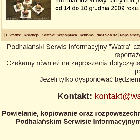
bożonarodzeniowy, który odbęd
od 14 do 18 grudnia 2009 roku
O Watrze
Redakcja
Kontakt
Współpraca
Reklama
Nasza oferta
Mapa stron
Podhalański Serwis Informacyjny "Watra" cz
reportaże
Czekamy również na zaproszenia dotyczące z
p
Jeżeli tylko dysponować będzie
Kontakt:
kontakt@wa
Powielanie, kopiowanie oraz rozpowszechn
Podhalańskim Serwisie Informacyjnym