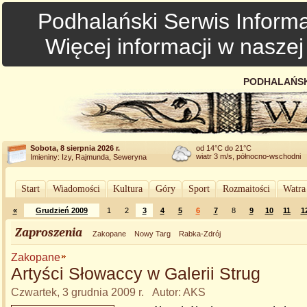
Podhalański Serwis Informa
Więcej informacji w nasze
PODHALAŃSK
Sobota, 8 sierpnia 2026 r.
od 14°C do 21°C
wiatr 3 m/s, północno-wschodni
Imieniny: Izy, Rajmunda, Seweryna
Start
Wiadomości
Kultura
Góry
Sport
Rozmaitości
Watra
«
Grudzień 2009
1
2
3
4
5
6
7
8
9
10
11
1
Zaproszenia
Zakopane
Nowy Targ
Rabka-Zdrój
Zakopane
Artyści Słowaccy w Galerii Strug
Czwartek, 3 grudnia 2009 r. Autor: AKS