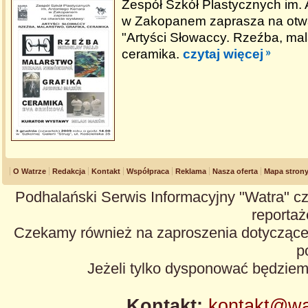
Zespół Szkół Plastycznych im.
w Zakopanem zaprasza na otw
"Artyści Słowaccy. Rzeźba, mala
ceramika.
czytaj więcej
O Watrze
Redakcja
Kontakt
Współpraca
Reklama
Nasza oferta
Mapa stron
Podhalański Serwis Informacyjny "Watra" cz
reportaże
Czekamy również na zaproszenia dotyczące z
p
Jeżeli tylko dysponować będzie
Kontakt:
kontakt@wa