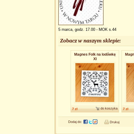
5 marca, godz. 17.00 - MOK s.44
Zobacz w naszym sklepie:
Magnes Folk na lodówkę
Magn
XI
do koszyka
7 zł
7 zł
Dodaj do:
Drukuj