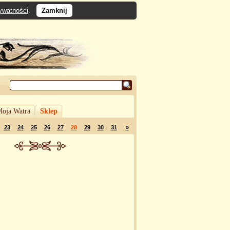
rywatności
.
Zamknij
oja Watra
Sklep
23
24
25
26
27
28
29
30
31
»