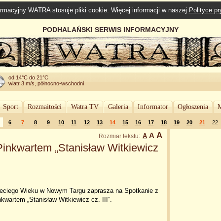
rmacyjny WATRA stosuje pliki cookie. Więcej informacji w naszej
Polityce p
PODHALAŃSKI SERWIS INFORMACYJNY
od 14°C do 21°C
wiatr 3 m/s, północno-wschodni
Sport
Rozmaitości
Watra TV
Galeria
Informator
Ogłoszenia
M
6
7
8
9
10
11
12
13
14
15
16
17
18
19
20
21
22
A
A
A
Rozmiar tekstu:
Pinkwartem „Stanisław Witkiewicz
zeciego Wieku w Nowym Targu zaprasza na Spotkanie z
kwartem „Stanisław Witkiewicz cz. III”.