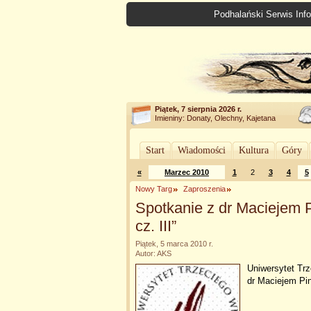
Podhalański Serwis Info
Piątek, 7 sierpnia 2026 r.
Imieniny: Donaty, Olechny, Kajetana
Start
Wiadomości
Kultura
Góry
«
Marzec 2010
1
2
3
4
5
Nowy Targ
Zaproszenia
Spotkanie z dr Maciejem 
cz. III”
Piątek, 5 marca 2010 r.
Autor: AKS
Uniwersytet Tr
dr Maciejem Pin