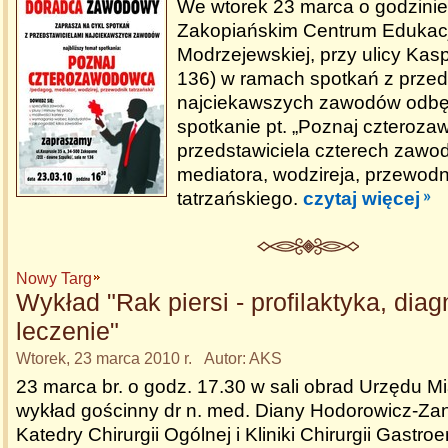
We wtorek 23 marca o godzinie
Zakopiańskim Centrum Edukacji
Modrzejewskiej, przy ulicy Kasp
136) w ramach spotkań z przed
najciekawszych zawodów odbę
spotkanie pt. „Poznaj czteroz
przedstawiciela czterech zaw
mediatora, wodzireja, przewodn
tatrzańskiego.
czytaj więcej
Nowy Targ
Wykład "Rak piersi - profilaktyka, dia
leczenie"
Wtorek, 23 marca 2010 r. Autor: AKS
23 marca br. o godz. 17.30 w sali obrad Urzędu M
wykład gościnny dr n. med. Diany Hodorowicz-Zani
Katedry Chirurgii Ogólnej i Kliniki Chirurgii Gastro