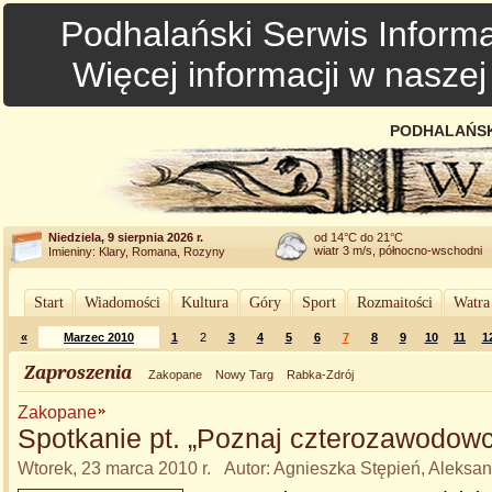
Podhalański Serwis Informa
Więcej informacji w nasze
PODHALAŃSK
Niedziela, 9 sierpnia 2026 r.
od 14°C do 21°C
wiatr 3 m/s, północno-wschodni
Imieniny: Klary, Romana, Rozyny
Start
Wiadomości
Kultura
Góry
Sport
Rozmaitości
Watra
«
Marzec 2010
1
2
3
4
5
6
7
8
9
10
11
1
Zaproszenia
Zakopane
Nowy Targ
Rabka-Zdrój
Zakopane
Spotkanie pt. „Poznaj czterozawodow
Wtorek, 23 marca 2010 r. Autor: Agnieszka Stępień, Aleksa