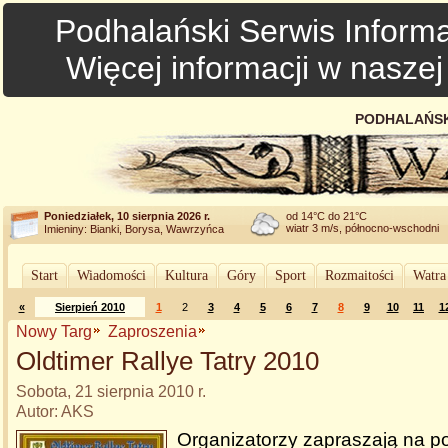
Podhalański Serwis Informa
Więcej informacji w nasze
PODHALAŃSK
Poniedziałek, 10 sierpnia 2026 r.
od 14°C do 21°C
wiatr 3 m/s, północno-wschodni
Imieniny: Bianki, Borysa, Wawrzyńca
Start
Wiadomości
Kultura
Góry
Sport
Rozmaitości
Watra
«
Sierpień 2010
1
2
3
4
5
6
7
8
9
10
11
1
Nowy Targ
Zaproszenia
Oldtimer Rallye Tatry 2010
Sobota, 21 sierpnia 2010 r.
Autor: AKS
Organizatorzy zapraszają na p