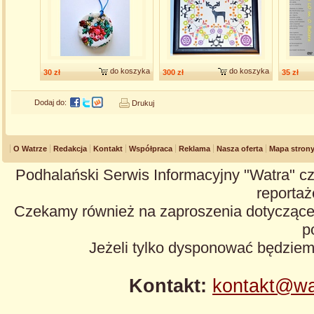
do koszyka
do koszyka
30 zł
300 zł
35 zł
Dodaj do:
Drukuj
O Watrze
Redakcja
Kontakt
Współpraca
Reklama
Nasza oferta
Mapa stron
Podhalański Serwis Informacyjny "Watra" cz
reportaże
Czekamy również na zaproszenia dotyczące z
p
Jeżeli tylko dysponować będzie
Kontakt:
kontakt@wa