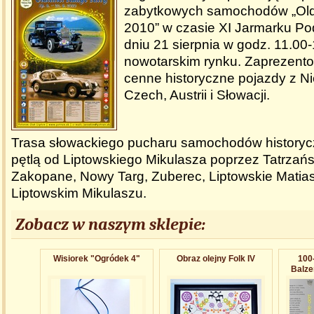
zabytkowych samochodów „Oldt
2010” w czasie XI Jarmarku Po
dniu 21 sierpnia w godz. 11.00
nowotarskim rynku. Zaprezent
cenne historyczne pojazdy z Ni
Czech, Austrii i Słowacji.
Trasa słowackiego pucharu samochodów historyc
pętlą od Liptowskiego Mikulasza poprzez Tatrzań
Zakopane, Nowy Targ, Zuberec, Liptowskie Mati
Liptowskim Mikulaszu.
Zobacz w naszym sklepie:
Wisiorek "Ogródek 4"
Obraz olejny Folk IV
100-
Balz