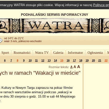
rmacyjny WATRA stosuje pliki cookie. Więcej informacji w naszej
Polityce p
PODHALAŃSKI SERWIS INFORMACYJNY
od 14°C do 21°C
wiatr 3 m/s, północno-wschodni
Sport
Rozmaitości
Watra TV
Galeria
Informator
Ogłoszenia
M
6
7
8
9
10
11
12
13
14
15
16
17
18
19
20
21
22
A
A
A
Rozmiar tekstu:
ych w ramach "Wakacji w mieście"
k Kultury w Nowym Targu zaprasza na pokaz filmów
 w ramach warsztatów animacji podczas „wakacji w
 w dniu 30 sierpnia o godz. 15.00 w sali 44 Miejskiego
.