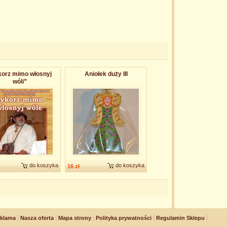
korz mimo włosnyj
Aniołek duży III
wóli”
do koszyka
do koszyka
16 zł
klama
Nasza oferta
Mapa strony
Polityka prywatności
Regulamin Sklepu