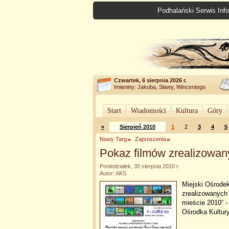
Podhalański Serwis Info
Czwartek, 6 sierpnia 2026 r.
Imieniny: Jakuba, Sławy, Wincentego
Start
Wiadomości
Kultura
Góry
«
Sierpień 2010
1
2
3
4
5
Nowy Targ
Zaproszenia
Pokaz filmów zrealizowan
Poniedziałek, 30 sierpnia 2010 r.
Autor: AKS
Miejski Ośrode
zrealizowanych
mieście 2010” -
Ośrodka Kultury