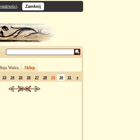
rywatności
.
Zamknij
oja Watra
Sklep
23
24
25
26
27
28
29
30
31
»