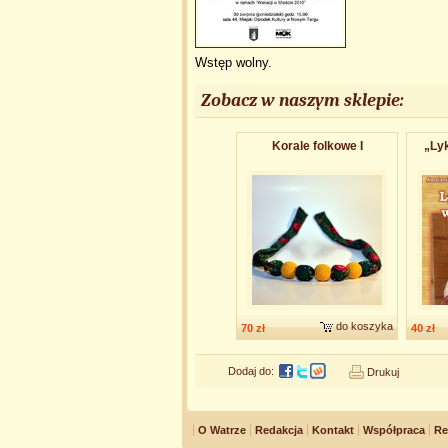
Wstęp wolny.
Zobacz w naszym sklepie:
Korale folkowe I
„Ly
do koszyka
70 zł
40 zł
Dodaj do:
Drukuj
O Watrze
Redakcja
Kontakt
Współpraca
Re