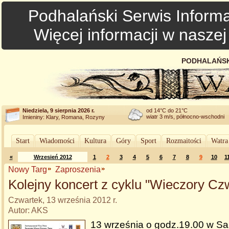
Podhalański Serwis Informa
Więcej informacji w nasze
PODHALAŃSK
Niedziela, 9 sierpnia 2026 r.
od 14°C do 21°C
wiatr 3 m/s, północno-wschodni
Imieniny: Klary, Romana, Rozyny
Start
Wiadomości
Kultura
Góry
Sport
Rozmaitości
Watra
«
Wrzesień 2012
1
2
3
4
5
6
7
8
9
10
1
Nowy Targ
Zaproszenia
Kolejny koncert z cyklu "Wieczory C
Czwartek, 13 września 2012 r.
Autor: AKS
13 września o godz.19.00 w Sa