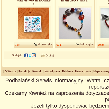
Magnes Folk na lodówkę
Bransoletka "Mix 2"
X
do koszyka
do koszyka
7 zł
60 zł
70 zł
Dodaj do:
Drukuj
O Watrze
Redakcja
Kontakt
Współpraca
Reklama
Nasza oferta
Mapa stron
Podhalański Serwis Informacyjny "Watra" cz
reportaże
Czekamy również na zaproszenia dotyczące z
p
Jeżeli tylko dysponować będzie