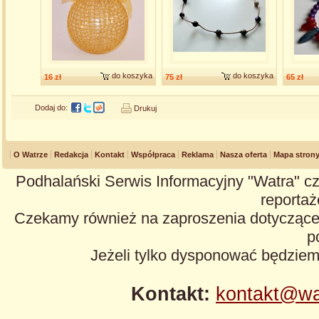
do koszyka
do koszyka
16 zł
75 zł
65 zł
Dodaj do:
Drukuj
O Watrze
Redakcja
Kontakt
Współpraca
Reklama
Nasza oferta
Mapa stron
Podhalański Serwis Informacyjny "Watra" cz
reportaże
Czekamy również na zaproszenia dotyczące z
p
Jeżeli tylko dysponować będzie
Kontakt:
kontakt@wa