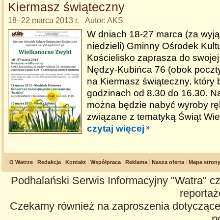
Kiermasz świąteczny
18–22 marca 2013 r. Autor: AKS
W dniach 18-27 marca (za wyją
niedzieli) Gminny Ośrodek Kult
Kościelisko zaprasza do swojej 
Nędzy-Kubińca 76 (obok poczty
na Kiermasz świąteczny, który
godzinach od 8.30 do 16.30. N
można będzie nabyć wyroby rę
związane z tematyką Świąt Wi
czytaj więcej
O Watrze
Redakcja
Kontakt
Współpraca
Reklama
Nasza oferta
Mapa stron
Podhalański Serwis Informacyjny "Watra" cz
reportaże
Czekamy również na zaproszenia dotyczące z
p