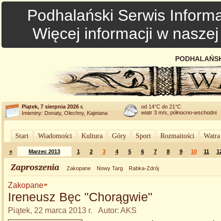
Podhalański Serwis Informa
Więcej informacji w nasze
PODHALAŃSK
Piątek, 7 sierpnia 2026 r.
od 14°C do 21°C
wiatr 3 m/s, północno-wschodni
Imieniny: Donaty, Olechny, Kajetana
Start
Wiadomości
Kultura
Góry
Sport
Rozmaitości
Watra
«
Marzec 2013
1
2
3
4
5
6
7
8
9
10
11
1
Zaproszenia
Zakopane
Nowy Targ
Rabka-Zdrój
Zakopane
Ireneusz Bęc "Chorągwie"
Piątek, 22 marca 2013 r. Autor: AKS