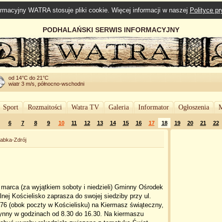
rmacyjny WATRA stosuje pliki cookie. Więcej informacji w naszej
Polityce p
PODHALAŃSKI SERWIS INFORMACYJNY
od 14°C do 21°C
wiatr 3 m/s, północno-wschodni
Sport
Rozmaitości
Watra TV
Galeria
Informator
Ogłoszenia
M
6
7
8
9
10
11
12
13
14
15
16
17
18
19
20
21
22
abka-Zdrój
marca (za wyjątkiem soboty i niedzieli) Gminny Ośrodek
lnej Kościelisko zaprasza do swojej siedziby przy ul.
76 (obok poczty w Kościelisku) na Kiermasz świąteczny,
zynny w godzinach od 8.30 do 16.30. Na kiermaszu