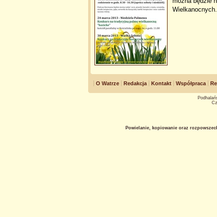
można będzie n
Wielkanocnych
O Watrze
Redakcja
Kontakt
Współpraca
Re
Podhalańs
Cz
Powielanie, kopiowanie oraz rozpowszec