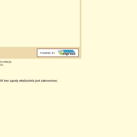
o-relacje.
ch.
 bez zgody właściciela jest zabronione.