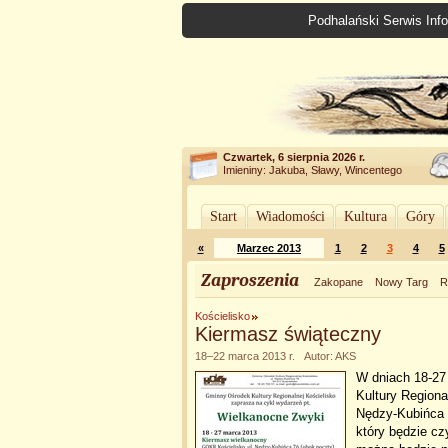
Podhalański Serwis Info
Czwartek, 6 sierpnia 2026 r.
Imieniny: Jakuba, Sławy, Wincentego
Start
Wiadomości
Kultura
Góry
«
Marzec 2013
1
2
3
4
5
Zaproszenia
Zakopane
Nowy Targ
R
Kościelisko
Kiermasz świąteczny
18–22 marca 2013 r. Autor: AKS
W dniach 18-27 
Kultury Regiona
Nędzy-Kubińca 
który będzie c