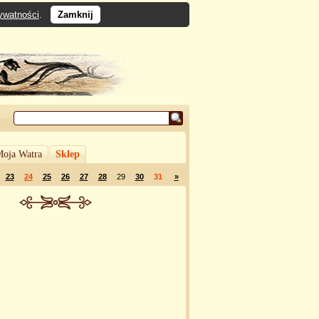
rywatności
.
Zamknij
oja Watra
Sklep
23
24
25
26
27
28
29
30
31
»