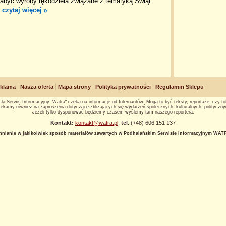
abyć wyroby rękodzieła związane z tematyką Świąt
.
czytaj więcej
klama
Nasza oferta
Mapa strony
Polityka prywatności
Regulamin Sklepu
ki Serwis Informacyjny "Watra" czeka na informacje od Internautów. Mogą to być teksty, reportaże, czy fot
ekamy również na zaproszenia dotyczące zbliżających się wydarzeń społecznych, kulturalnych, polityczny
Jeżeli tylko dysponować będziemy czasem wyślemy tam naszego reportera.
Kontakt:
kontakt@watra.pl
,
tel.
(+48) 606 151 137
hnianie w jakikolwiek sposób materiałów zawartych w Podhalańskim Serwisie Informacyjnym WATRA